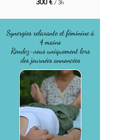
300 €
/ 3h
Synergies relaxante et féminine à
4 mains
Rendez-vous uniquement lors
des journées annoncées