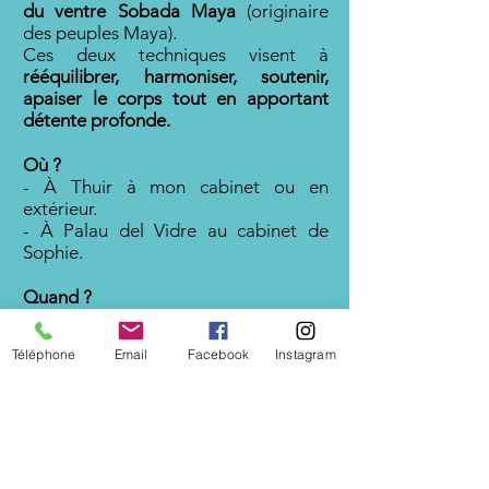
du ventre Sobada Maya
(originaire
des peuples Maya).
Ces deux techniques visent à
rééquilibrer, harmoniser, soutenir,
apaiser le corps tout en apportant
détente profonde.
Où ?
- À Thuir à mon cabinet ou en
extérieur.
- À Palau del Vidre au cabinet de
Sophie.
Quand ?
Nous organisons plusieurs journées
durant l'année pour vous proposer
Téléphone
Email
Facebook
Instagram
ces synergies.
Suivre l'actualité par ici.
Les rendez-vous en dehors de ces
journées ne sont pas proposés.
Cela se passe souvent un samedi et
nous vous proposons plusieurs
créneaux.