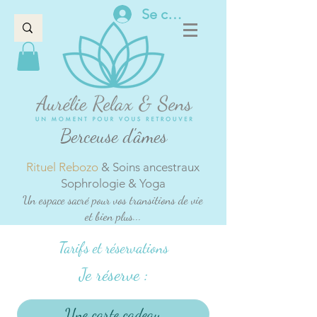
Se connecter
Berceuse d'âmes
Rituel Rebozo
& Soins ancestraux
Sophrologie & Yoga
Un espace sacré pour vos transitions de vie
et bien plus...
Tarifs et réservations
Je réserve :
Une carte cadeau