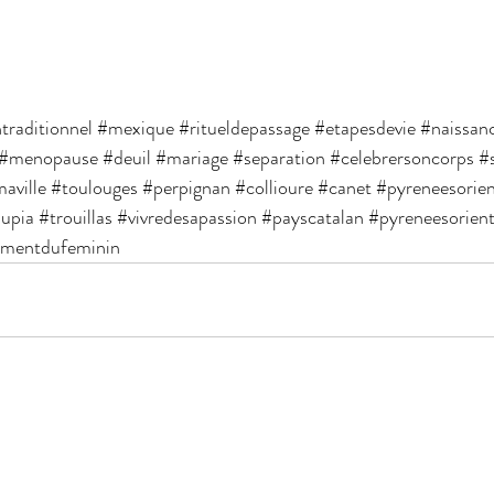
traditionnel
#mexique
#ritueldepassage
#etapesdevie
#naissan
#menopause
#deuil
#mariage
#separation
#celebrersoncorps
#
aville
#toulouges
#perpignan
#collioure
#canet
#pyreneesorien
lupia
#trouillas
#vivredesapassion
#payscatalan
#pyreneesorient
mentdufeminin