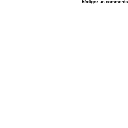
Rédigez un commentair
AGENDA - Sophrologi
marche et yoga, rand