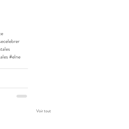
ce
secelebrer
tales
ales
#elne
Voir tout