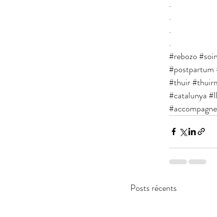
.
.
.
.
#rebozo
#soin
#postpartum
#thuir
#thuirm
#catalunya
#l
#accompagne
Posts récents