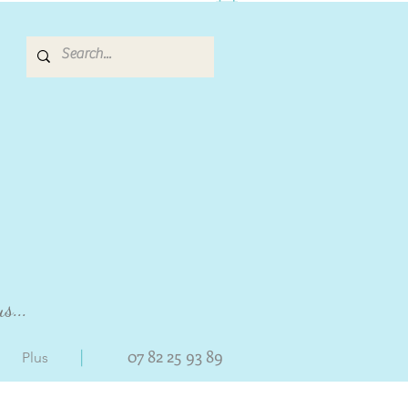
s...
|
07 82 25 93 89
Plus