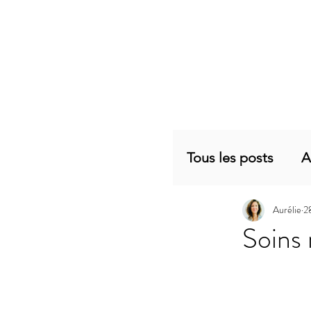
Tous les posts
A
Aurélie
2
Planning mensu
Soins
Articles sujets 