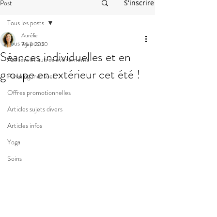
Post
S'inscrire
Tous les posts
Aurélie
Tous les posts
7 juil. 2020
Séances individuelles et en
Ateliers et autres événements
groupe en extérieur cet été !
Planning mensuel
Offres promotionnelles
Articles sujets divers
Articles infos
Yoga
Soins