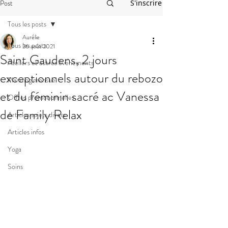
Post
S'inscrire
Tous les posts
Aurélie
Tous les posts
26 août 2021
Saint Gaudens, 2 jours
Ateliers et autres événements
exceptionnels autour du rebozo
Planning mensuel
et du féminin sacré ac Vanessa
Offres promotionnelles
de Family Relax
Articles sujets divers
Articles infos
Yoga
Soins