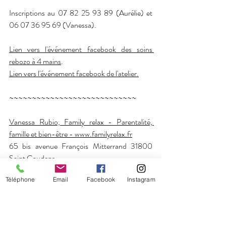
Inscriptions au 07 82 25 93 89 (Aurélie) et 
06 07 36 95 69 (Vanessa).
Lien vers l'événement facebook des soins 
rebozo à 4 mains
.
Lien vers l'événement facebook de l'atelier.
~~~~~~~~~~~~~~~~~~~~~~~~~~~~
Vanessa Rubio, Family relax - Parentalité, 
famille et bien-être - www.familyrelax.fr
65 bis avenue François Mitterrand 31800 
Saint Gaudens
Aurélie Alabert, Aurélie Relax et Sens - Bien-
Téléphone
Email
Facebook
Instagram
être féminin | Périnatalité | Soins mixtes - 
https://aurelierelaxetsens.wixsite.com/66300
9 impasse du sola 66300 Thuir