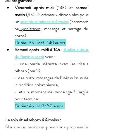
Au programme :
Vendredi après-midi
 (14h) et 
samedi 
matin
 (9h) : 2 créneaux disponibles pour 
un 
soin rituel rebozo à 4 mains
 (hammam 
ou
 yonisteam
, massage et serrage du 
corps). 
Durée : 3h. Tarif : 140 euros.
Samedi après-midi à 14h
 : 
Atelier autour 
du féminin sacré
 avec :
- une partie détente avec les tissus 
rebozo (par 2),
- des auto-massages de l'utérus issus de 
la tradition colombienne,
- et un moment de modelage à l'argile 
pour terminer.
Durée : 4h. Tarif : 50 euros.
Le soin rituel rebozo à 4 mains :
Nous vous recevons pour vous proposer le 