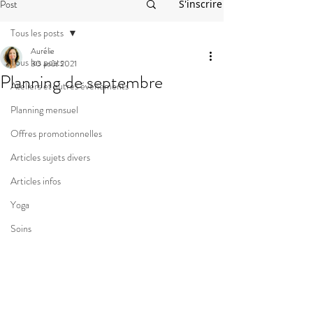
Post
S'inscrire
Tous les posts
Aurélie
Tous les posts
30 août 2021
Planning de septembre
Ateliers et autres événements
Planning mensuel
Offres promotionnelles
Articles sujets divers
Articles infos
Yoga
Soins