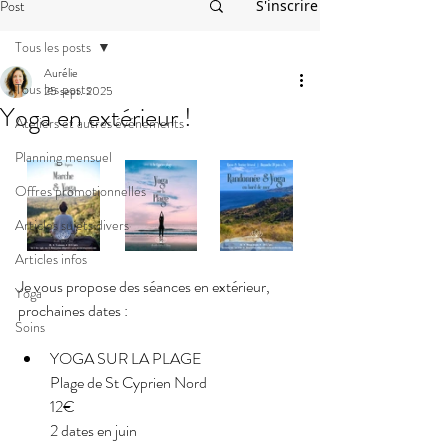
Post
S'inscrire
Tous les posts
Aurélie
Tous les posts
25 sept. 2025
Yoga en extérieur !
Ateliers et autres événements
Planning mensuel
Offres promotionnelles
Articles sujets divers
Articles infos
Je vous propose des séances en extérieur, 
Yoga
prochaines dates : 
Soins
YOGA SUR LA PLAGE
Plage de St Cyprien Nord
12€
2 dates en juin