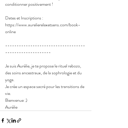
conditionner positivement !
Dates et Inscriptions : 
https://www.aurelierelaxetsens.com/book-
online
-----------------------------------
--------------------
Je suis Aurélie, je te propose le rituel rebozo, 
des soins ancestraux, de la sophrologie et du 
yoga.
Je crée un espace sacré pour les transitions de 
vie.
Bienvenue :)
Aurélie 