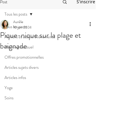
Post
S'inscrire
Tous les posts
Aurélie
Tous les posts
10 juin 2024
Pique-nique sur la plage et
Ateliers et autres événements
baignade
Planning mensuel
Offres promotionnelles
Articles sujets divers
Articles infos
Yoga
Soins