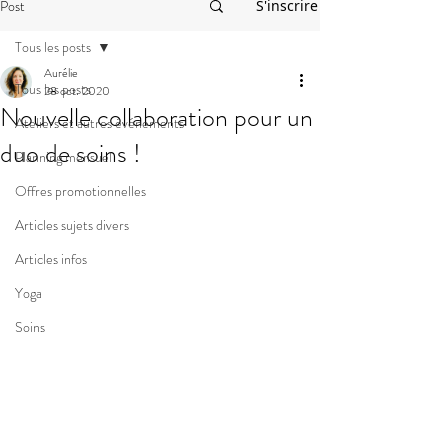
Post
S'inscrire
Tous les posts
Aurélie
Tous les posts
28 oct. 2020
Nouvelle collaboration pour un
Ateliers et autres événements
duo de soins !
Planning mensuel
Offres promotionnelles
Articles sujets divers
Articles infos
Yoga
Soins