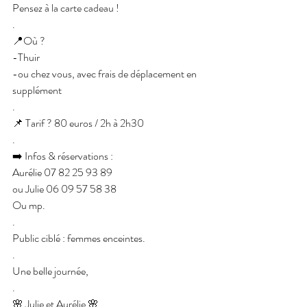
Pensez à la carte cadeau !
.
📍Où ?
-Thuir
-ou chez vous, avec frais de déplacement en 
supplément
.
📌 Tarif ? 80 euros / 2h à 2h30
.
➡️ Infos & réservations : 
Aurélie 07 82 25 93 89
ou Julie 06 09 57 58 38
Ou mp.
.
Public ciblé : femmes enceintes.
.
Une belle journée,
.
🌸 Julie et Aurélie 🌸