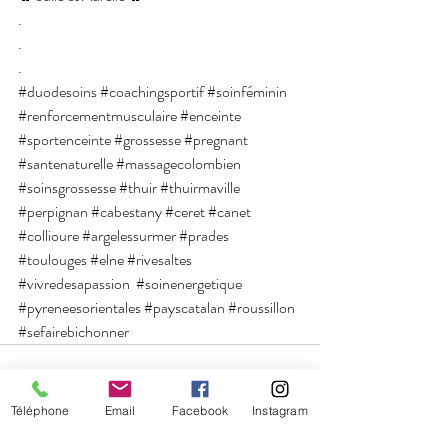
.
.
.
#duodesoins
#coachingsportif
#soinféminin
#renforcementmusculaire
#enceinte
#sportenceinte
#grossesse
#pregnant
#santenaturelle
#massagecolombien
#soinsgrossesse
#thuir
#thuirmaville
#perpignan
#cabestany
#ceret
#canet
#collioure
#argelessurmer
#prades
#toulouges
#elne
#rivesaltes
#vivredesapassion
#soinenergetique
#pyreneesorientales
#payscatalan
#roussillon
#sefairebichonner
Téléphone
Email
Facebook
Instagram