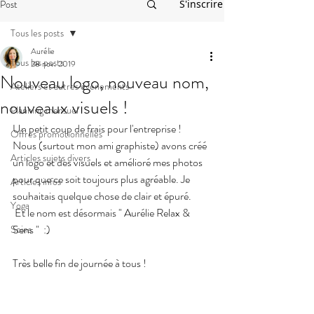
Post
S'inscrire
Tous les posts
Aurélie
Tous les posts
28 nov. 2019
Nouveau logo, nouveau nom,
Ateliers et autres événements
nouveaux visuels !
Planning mensuel
Un petit coup de frais pour l'entreprise !
Offres promotionnelles
Nous (surtout mon ami graphiste) avons créé 
Articles sujets divers
un logo et des visuels et amélioré mes photos 
pour que ce soit toujours plus agréable. Je 
Articles infos
souhaitais quelque chose de clair et épuré.
Yoga
 Et le nom est désormais " Aurélie Relax & 
Sens "  :)
Soins
Très belle fin de journée à tous !