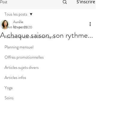
Post
S'inscrire
Tous les posts
Aurélie
Tous les posts
12 nov. 2020
A chaque saison, son rythme...
Ateliers et autres événements
Planning mensuel
Offres promotionnelles
Articles sujets divers
Articles infos
Yoga
Soins