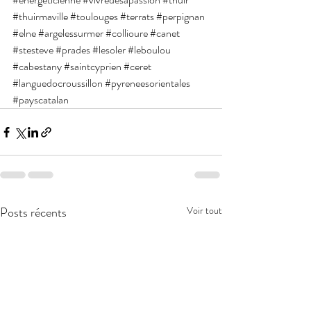
#thuirmaville
#toulouges
#terrats
#perpignan
#elne
#argelessurmer
#collioure
#canet
#stesteve
#prades
#lesoler
#leboulou
#cabestany
#saintcyprien
#ceret
#languedocroussillon
#pyreneesorientales
#payscatalan
Posts récents
Voir tout