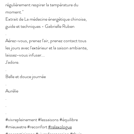
régulièrement respirer la température du 
moment." 
Extrait de La médecine énergétique chinoise, 
guide et techniques - Gabrielle Ruben
.
Aérez-vous, prenez l'air, prenez contact tous 
les jours avec l'extérieur et la saison ambiante, 
laissez-vous infuser... 
J'adore.
.
Belle et douce journée 
.
Aurélie 
.
.
.
#vivrepleinement
#lessaisons
#équilibre
#mieuxetre
#reconfort
#relaxologue
#energeticienne
#vivredesapassion
#thuir