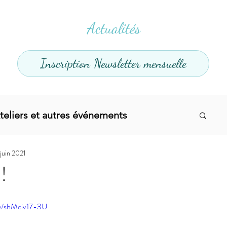
Actualités
Inscription Newsletter mensuelle
teliers et autres événements
 juin 2021
el
Offres promotionnelles
!
divers
Articles infos
Yoga
Soins
be/shMeiv17-3U