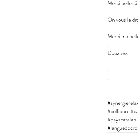
Merci belles 
.
On vous le di
.
Merci ma belle
.
Doux we.
.
.
.
.
.
#synergierel
#collioure
#c
#payscatalan
#languedocrou