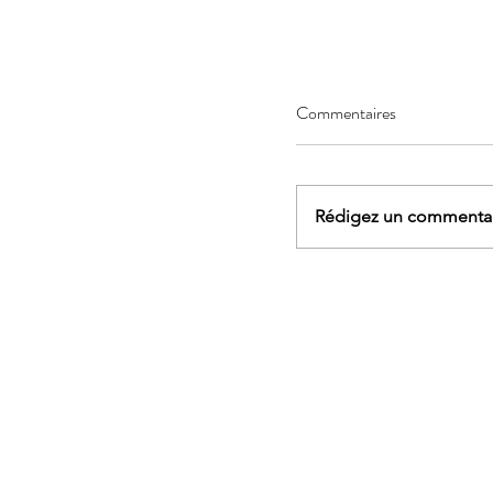
Commentaires
Rédigez un commentair
AGENDA - Sophrologi
marche et yoga, rand