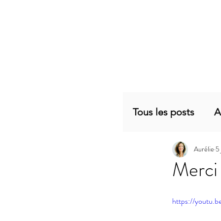
Tous les posts
A
Aurélie
5
Planning mensu
Merci 
Articles sujets 
https://youtu.