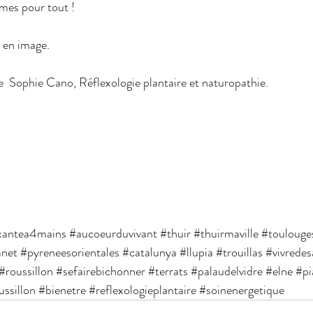
âmes pour tout !
t en image.
  Sophie Cano, Réflexologie plantaire et naturopathie. 
axantea4mains
#aucoeurduvivant
#thuir
#thuirmaville
#toulouge
anet
#pyreneesorientales
#catalunya
#llupia
#trouillas
#vivredes
#roussillon
#sefairebichonner
#terrats
#palaudelvidre
#elne
#pi
ssillon
#bienetre
#reflexologieplantaire
#soinenergetique