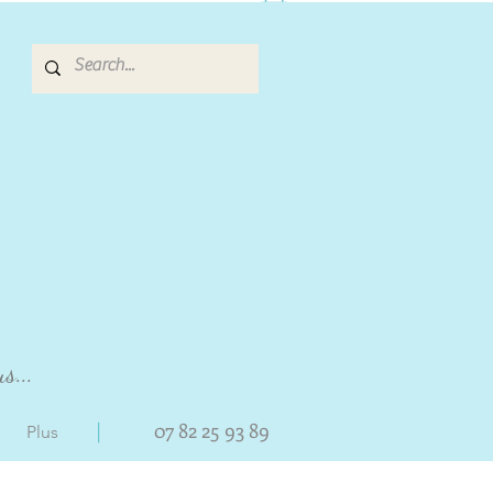
s...
|
07 82 25 93 89
Plus