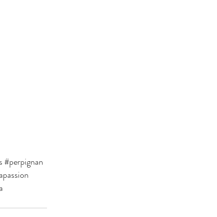
s
#perpignan
apassion
a