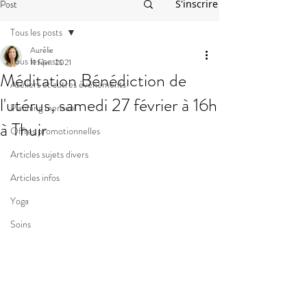
Post
S'inscrire
Tous les posts
Aurélie
Tous les posts
11 févr. 2021
Méditation Bénédiction de
Ateliers et autres événements
l'utérus, samedi 27 février à 16h
Planning mensuel
à Thuir
Offres promotionnelles
Articles sujets divers
Articles infos
Yoga
Soins