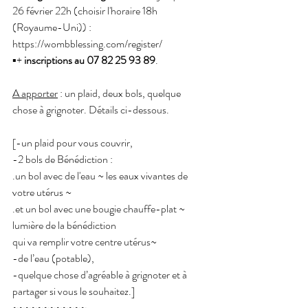
26 février 22h (choisir l'horaire 18h 
(Royaume-Uni)) : 
https://wombblessing.com/register/
▪︎+ 
inscriptions au 07 82 25 93 89
.
A apporter
 : un plaid, deux bols, quelque 
chose à grignoter. Détails ci-dessous.
[-un plaid pour vous couvrir,
-2 bols de Bénédiction :
.un bol avec de l'eau ~ les eaux vivantes de 
votre utérus ~
.et un bol avec une bougie chauffe-plat ~ 
lumière de la bénédiction
qui va remplir votre centre utérus~
-de l’eau (potable),
-quelque chose d’agréable à grignoter et à 
partager si vous le souhaitez.]
~~~~~~~~~~~~