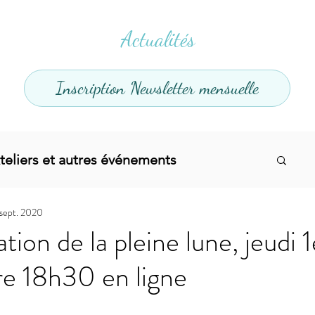
Actualités
Inscription Newsletter mensuelle
teliers et autres événements
 sept. 2020
el
Offres promotionnelles
tion de la pleine lune, jeudi 1
re 18h30 en ligne
divers
Articles infos
Yoga
Soins