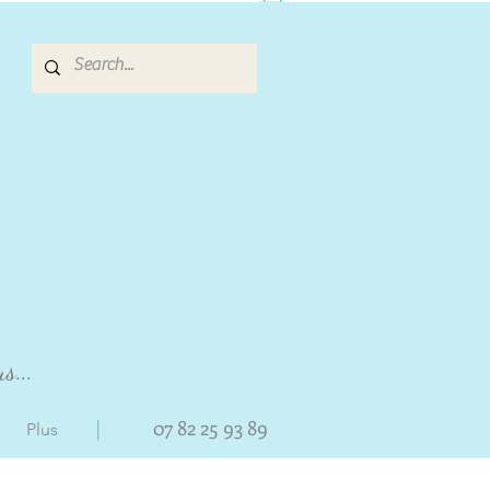
s...
|
07 82 25 93 89
Plus