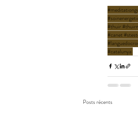
#meditationg
#soinenerget
#thuir
#thuirm
#canet
#stest
#languedocrou
#catalunya
Posts récents