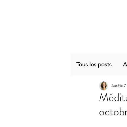
Tous les posts
A
Aurélie
7
Planning mensu
Médita
octob
Articles sujets 