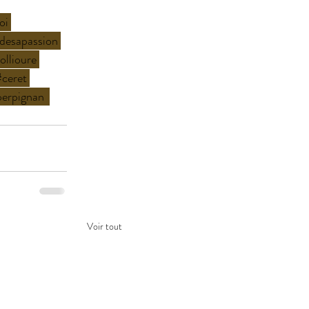
oi
edesapassion
ollioure
#ceret
erpignan
Voir tout