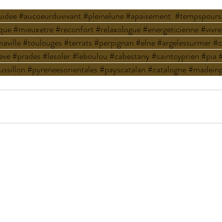
uidee
#aucoeurduvivant
#pleinelune
#apaisement
#tempspours
ique
#mieuxetre
#reconfort
#relaxologue
#energeticienne
#vivr
aville
#toulouges
#terrats
#perpignan
#elne
#argelessurmer
#c
eve
#prades
#lesoler
#leboulou
#cabestany
#saintcyprien
#pia
ssillon
#pyreneesorientales
#payscatalan
#catalogne
#madeinp