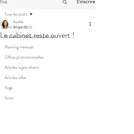
Post
S'inscrire
Tous les posts
Aurélie
Tous les posts
31 oct. 2020
Le cabinet reste ouvert !
Ateliers et autres événements
Planning mensuel
Offres promotionnelles
Articles sujets divers
Articles infos
Yoga
Soins