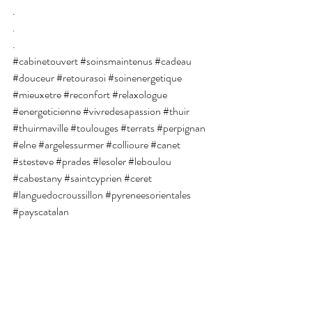
.
.
.
#cabinetouvert
#soinsmaintenus
#cadeau
#douceur
#retourasoi
#soinenergetique
#mieuxetre
#reconfort
#relaxologue
#energeticienne
#vivredesapassion
#thuir
#thuirmaville
#toulouges
#terrats
#perpignan
#elne
#argelessurmer
#collioure
#canet
#stesteve
#prades
#lesoler
#leboulou
#cabestany
#saintcyprien
#ceret
#languedocroussillon
#pyreneesorientales
#payscatalan