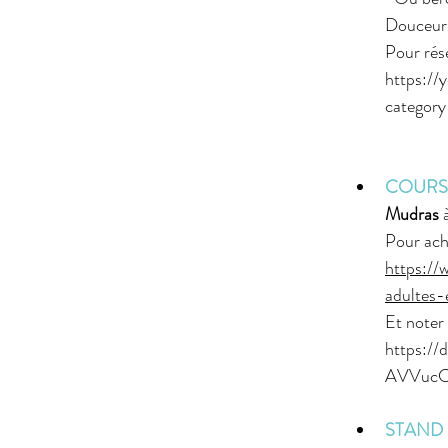
Douceur 
Pour rése
https://
categor
COURS D
Mudras
 
Pour ach
https://
adultes-
Et noter
https:/
AVVucCa
STAND