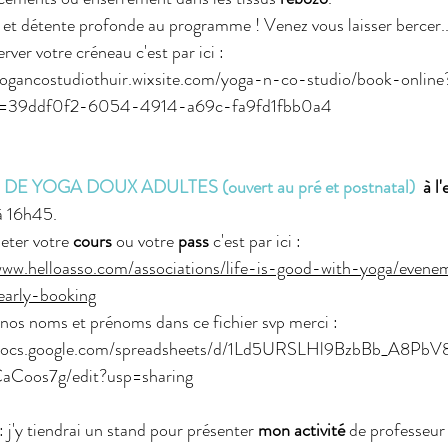
et détente profonde au programme ! Venez vous laisser bercer..
rver votre créneau c'est par ici : 
yogancostudiothuir.wixsite.com/yoga-n-co-studio/book-online
y=39ddf0f2-6054-4914-a69c-fa9fd1fbb0a4
E YOGA DOUX ADULTES (ouvert au pré et postnatal) 
 à l
à 16h45.
eter votre 
cours
 ou votre 
pass
 c'est par ici : 
www.helloasso.com/associations/life-is-good-with-yoga/evene
early-booking
 nos noms et prénoms dans ce fichier svp merci : 
/docs.google.com/spreadsheets/d/1Ld5URSLHl9BzbBb_A8P
Coos7g/edit?usp=sharing
 : j'y tiendrai un stand pour présenter 
mon activité
 de professeur