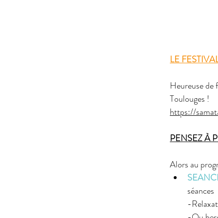
LE FESTIVAL
Heureuse de fa
Toulouges !
https://samata
PENSEZ À 
Alors au prog
SEANC
séances  
-Relaxat
-Ou berc