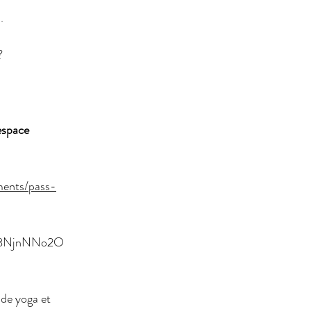
.
?
'espace 
ments/pass-
bV8NjnNNo2O
 de yoga et 