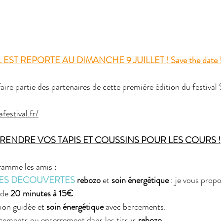
 EST REPORTE AU DIMANCHE 9 JUILLET ! Save the date 
ire partie des partenaires de cette première édition du festival
festival.fr/
PRENDRE VOS TAPIS ET COUSSINS POUR LES COURS !
ramme les amis :
ES DECOUVERTES
 rebozo
 et 
soin énergétique
 : je vous prop
de 
20 minutes à 15€
. 
ion guidée et 
soin énergétique
 avec bercements. 
ements ou enserrement dans les tissus
 rebozo
.