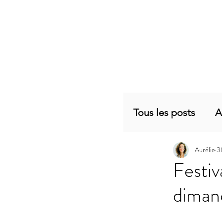
Tous les posts
A
Aurélie
3
Planning mensu
Festiv
dimanc
Articles sujets 