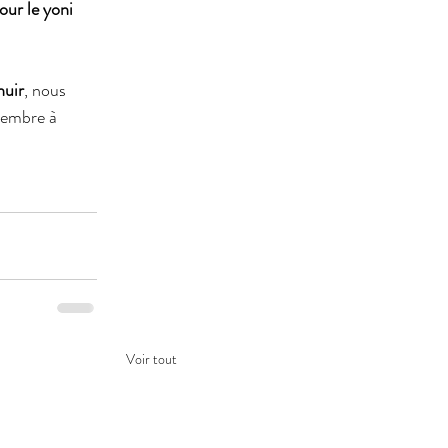
our le yoni 
huir
, nous 
cembre à 
Voir tout