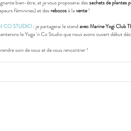
nante bien-être, et je vous proposerai des 
sachets de plantes p
vapeurs féminines) et des 
rebozos
 à la 
vente
 !
N CO STUDIO
 : je partagerai le stand 
avec Marine Yogi Club T
senterons le Yoga 'n Co Studio que nous avons ouvert début dé
prendre soin de vous et de vous rencontrer !