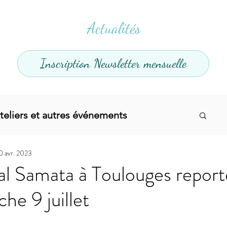
Actualités
Inscription Newsletter mensuelle
teliers et autres événements
0 avr. 2023
el
Offres promotionnelles
al Samata à Toulouges report
he 9 juillet
divers
Articles infos
Yoga
Soins