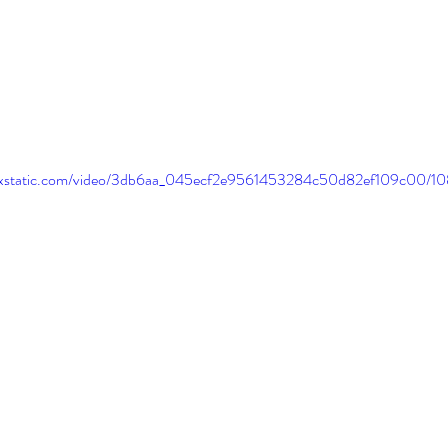
.wixstatic.com/video/3db6aa_045ecf2e9561453284c50d82ef109c00/10