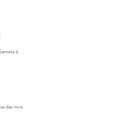
!
 Samata à 
ose des mini 