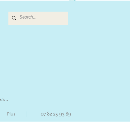
s...
|
07 82 25 93 89
Plus