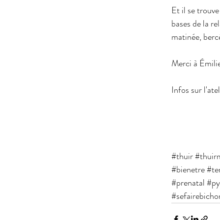
Et il se trouv
bases de la re
matinée, bercé
Merci à Émilie
Infos sur l'at
#thuir
#thuirm
#bienetre
#te
#prenatal
#py
#sefairebicho