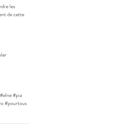
dre les 
ent de cette 
oler
#elne
#pia
zo
#pourtous