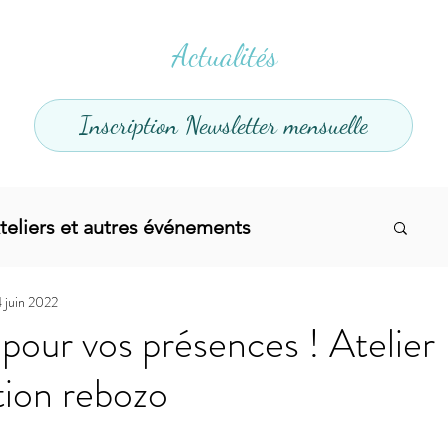
Actualités
Inscription Newsletter mensuelle
teliers et autres événements
4 juin 2022
el
Offres promotionnelles
pour vos présences ! Atelier
tion rebozo
divers
Articles infos
Yoga
Soins