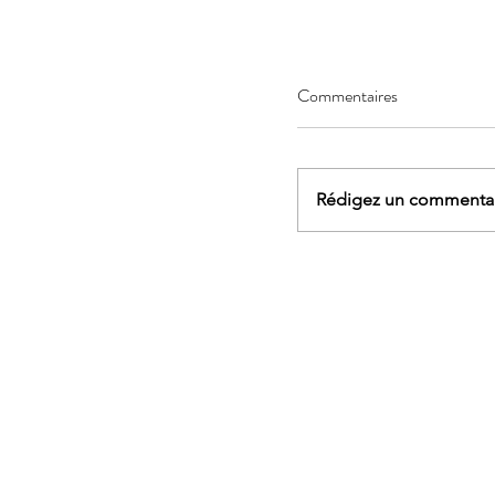
Commentaires
Rédigez un commentair
AGENDA - Sophrologi
marche et yoga, rand