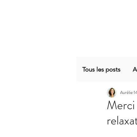
Tous les posts
A
Aurélie
1
Planning mensu
Merci 
relaxa
Articles sujets 