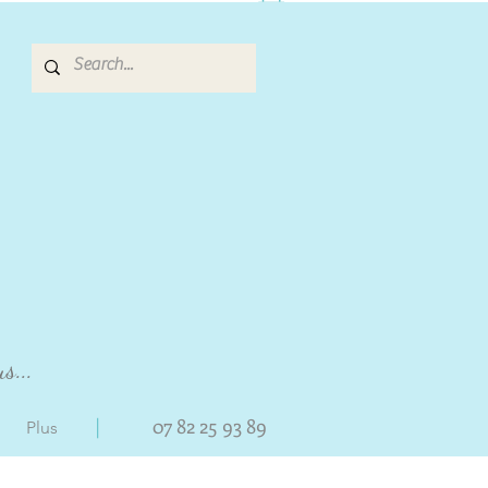
s...
|
07 82 25 93 89
Plus