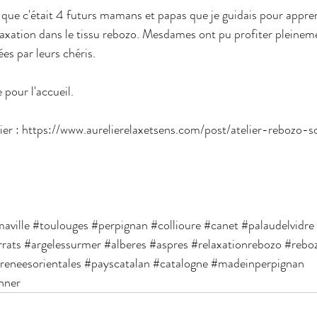
e que c'était 4 futurs mamans et papas que je guidais pour appren
laxation dans le tissu rebozo. Mesdames ont pu profiter pleinem
es par leurs chéris.
 pour l'accueil.
elier : https://www.aurelierelaxetsens.com/post/atelier-rebozo-s
aville
#toulouges
#perpignan
#collioure
#canet
#palaudelvidre
rrats
#argelessurmer
#alberes
#aspres
#relaxationrebozo
#rebo
reneesorientales
#payscatalan
#catalogne
#madeinperpignan
nner