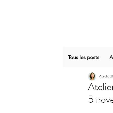
Tous les posts
A
Aurélie
2
Planning mensu
Atelie
5 nov
Articles sujets 