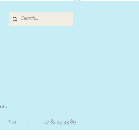
s...
|
07 82 25 93 89
Plus