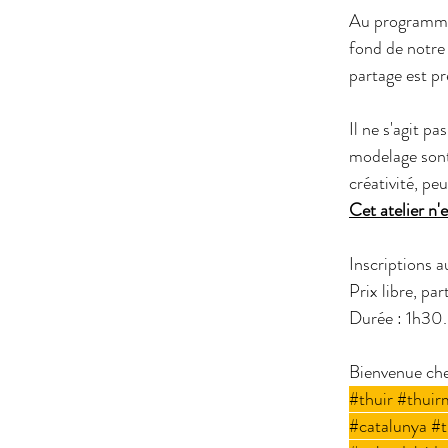
Au programme 
fond de notre
partage est pré
Il ne s'agit p
modelage sont 
créativité, pe
Cet atelier n'
Inscriptions 
Prix libre, pa
Durée : 1h30.
Bienvenue che
#thuir
#thuirm
#catalunya
#t