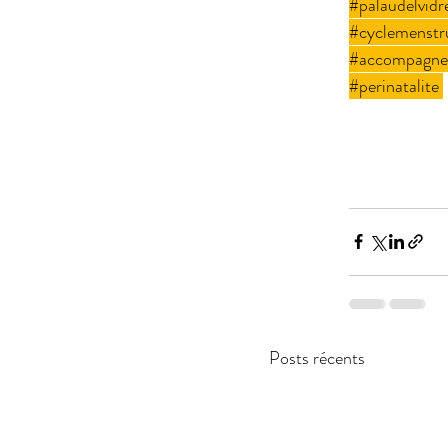
#palaudelvidr
#cyclemenstr
#accompagne
#perinatalite
Posts récents