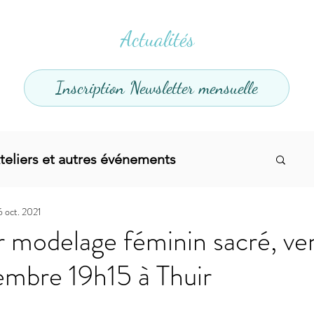
Actualités
Inscription Newsletter mensuelle
teliers et autres événements
6 oct. 2021
el
Offres promotionnelles
r modelage féminin sacré, ve
embre 19h15 à Thuir
divers
Articles infos
Yoga
Soins