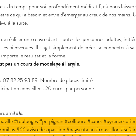
: Un temps pour soi, profondément méditatif, où nous laissero
 être ce qui a besoin et envie d'émerger au creux de nos mains. 
vu à la suite.
as de réaliser une œuvre d'art. Toutes les personnes adultes, initié
les bienvenues. Il s'agit simplement de créer, se connecter à sa
u importe le résultat et la forme.
est pas un cours de modelage à l'argile
.
au 07 82 25 93 89. Nombre de places limité. 
rticipation conseillée : 20 euros par personne. 
rs ami(e)s.
aville
#toulouges
#perpignan
#collioure
#canet
#pyreneesorien
rouillas
#66
#vivredesapassion
#payscatalan
#roussillon
#sefai