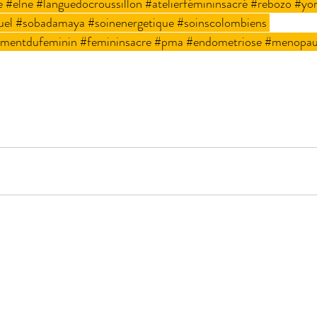
e
#elne
#languedocroussillon
#atelierfémininsacré
#rebozo
#yo
uel
#sobadamaya
#soinenergetique
#soinscolombiens
mentdufeminin
#femininsacre
#pma
#endometriose
#menopau