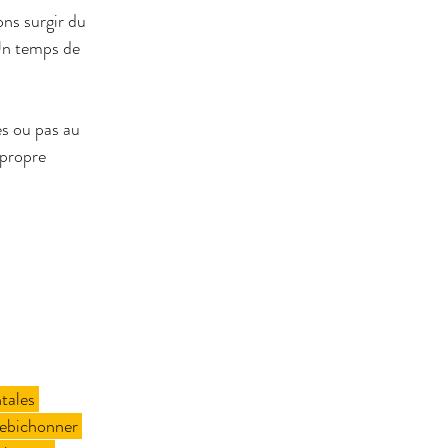
ns surgir du 
Un temps de 
es ou pas au 
 propre 
tales
rebichonner