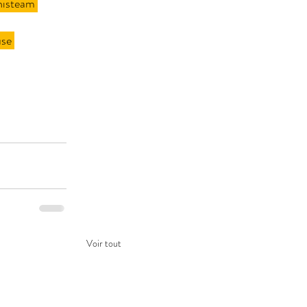
nisteam
se
Voir tout