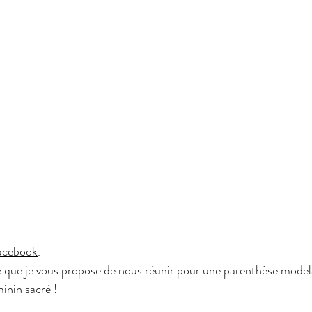
acebook
.
e que je vous propose de nous réunir pour une parenthèse modelag
inin sacré !