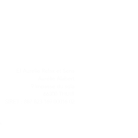
EI Aurélie Relax et Sens
Aurélie Alabert
9 impasse du sola
66300 THUIR
SIRET : 887 823 169 00016 02
m