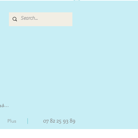
s...
|
07 82 25 93 89
Plus