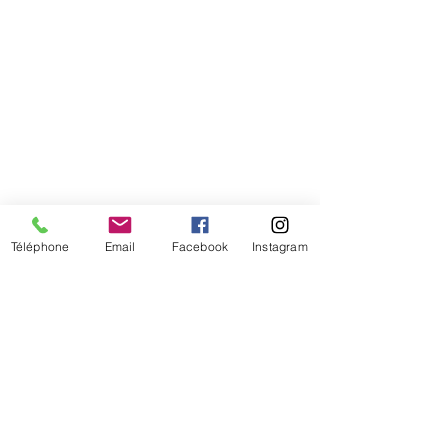
Téléphone
Email
Facebook
Instagram
Mentions légales
Vos données personnelles (RGPD)
Politique de confidentialité
Mes prestations ne constituent en
aucune façon des soins médicaux ou