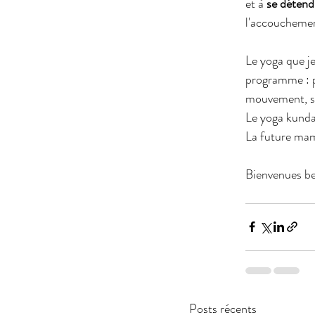
et à 
se détend
l'accouchemen
Le yoga que je
programme : pr
mouvement, st
Le yoga kundal
La future mama
Bienvenues be
Posts récents