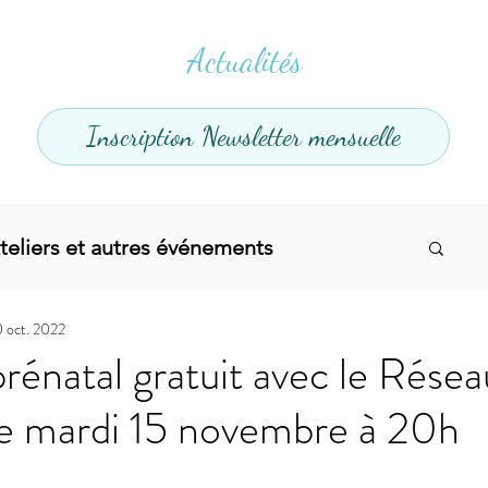
Actualités
Inscription Newsletter mensuelle
teliers et autres événements
0 oct. 2022
el
Offres promotionnelles
rénatal gratuit avec le Rése
le mardi 15 novembre à 20h
divers
Articles infos
Yoga
Soins