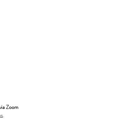
via Zoom
ns
.