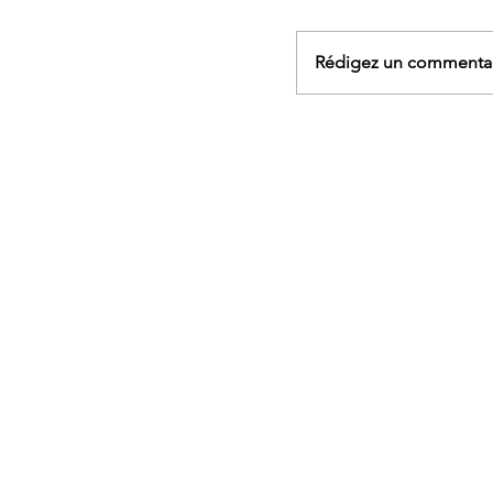
Rédigez un commentair
AGENDA - Sophrologi
marche et yoga, rand