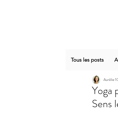
Tous les posts
A
Aurélie
1
Planning mensu
Yoga p
Sens 
Articles sujets 