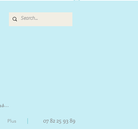
s...
|
07 82 25 93 89
Plus