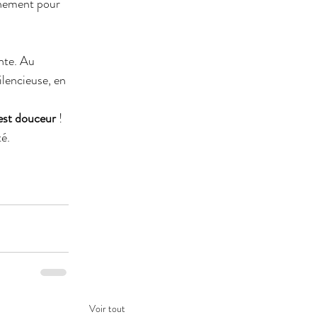
nement pour 
nte. Au 
ilencieuse, en 
est douceur
 ! 
té.
Voir tout