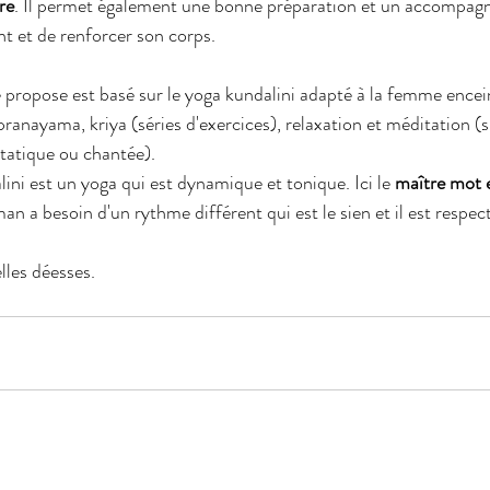
re
. Il permet également une bonne préparation et un accompag
t et de renforcer son corps.
 propose est basé sur le yoga kundalini adapté à la femme encei
anayama, kriya (séries d'exercices), relaxation et méditation (s
atique ou chantée). 
ini est un yoga qui est dynamique et tonique. Ici le 
maître mot 
n a besoin d'un rythme différent qui est le sien et il est respec
lles déesses.