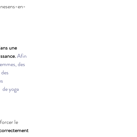
s-nesens-en-
dans une 
ssance. 
Afin 
-femmes, des 
 des 
s 
  de yoga 
nforcer le
 correctement