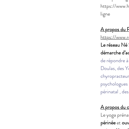
https://www.h
ligne
A propos du 
https://www.r
Le réseau Né 
démarche d’acc
de répondre à 
Doulas, des Y
chyropracteur
psychologues 
périnatal , de
A propos du c
Le yoga prénat
périnée
 et 
ouv