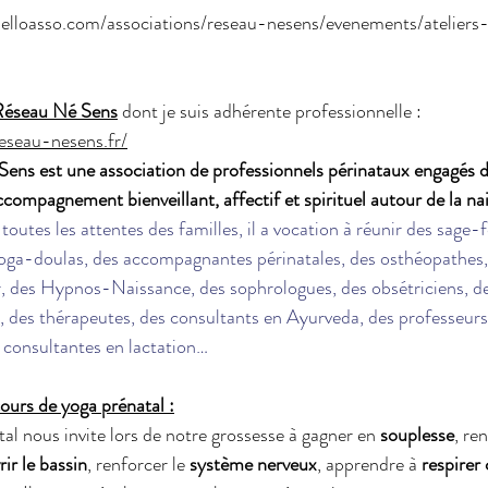
elloasso.com/associations/reseau-nesens/evenements/atelier
Réseau Né Sens
 dont je suis adhérente professionnelle :
eseau-nesens.fr/
Sens est une association de professionnels périnataux engagés 
ompagnement bienveillant, affectif et spirituel autour de la nai
toutes les attentes des familles, il a vocation à réunir des sage
oga-doulas, des accompagnantes périnatales, des osthéopathes,
, des Hypnos-Naissance, des sophrologues, des obsétriciens, de
, des thérapeutes, des consultants en Ayurveda, des professeurs
s consultantes en lactation…
ours de yoga prénatal :
al nous invite lors de notre grossesse à gagner en 
souplesse
, re
rir le bassin
, renforcer le 
système nerveux
, apprendre à 
respirer