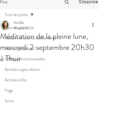
Post
S'inscrire
Tous les posts
Aurélie
Tous les posts
19 août 2020
Méditation de la pleine lune,
Ateliers et autres événements
mercredi 2 septembre 20h30
Planning mensuel
à Thuir
Offres promotionnelles
Articles sujets divers
Articles infos
Yoga
Soins