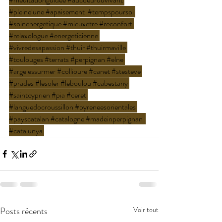
#pleinelune
#apaisement
#tempspoursoi
#soinenergetique
#mieuxetre
#reconfort
#relaxologue
#energeticienne
#vivredesapassion
#thuir
#thuirmaville
#toulouges
#terrats
#perpignan
#elne
#argelessurmer
#collioure
#canet
#stesteve
#prades
#lesoler
#leboulou
#cabestany
#saintcyprien
#pia
#ceret
#languedocroussillon
#pyreneesorientales
#payscatalan
#catalogne
#madeinperpignan
#catalunya
Posts récents
Voir tout