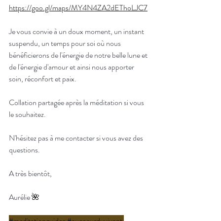
https://goo.gl/maps/MY4N4ZA2dEThoLJC7
Je vous convie à un doux moment, un instant 
suspendu, un temps pour soi où nous 
bénéficierons de l'énergie de notre belle lune et 
de l'énergie d'amour et ainsi nous apporter 
soin, réconfort et paix.
Collation partagée après la méditation si vous 
le souhaitez.
N'hésitez pas à me contacter si vous avez des 
questions.
A très bientôt,
Aurélie 
🌺
#meditationguidee
#aucoeurduvivant