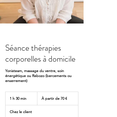
Séance thérapies
corporelles à domicile
Yonisteam, massage du ventre, soin
énergétique ou Rebozo (bercements ou
enserrement)
À
partir
1 h 30 min
1
À partir de 70 €
de
70
3
euros
0
Chez le client
m