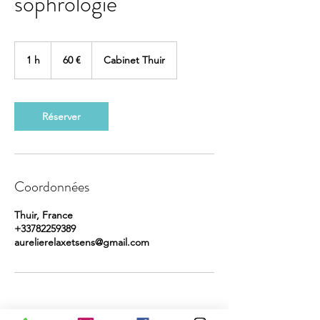
sophrologie
60
euros
1 h
1
60 €
Cabinet Thuir
Réserver
Coordonnées
Thuir, France
+33782259389
aurelierelaxetsens@gmail.com