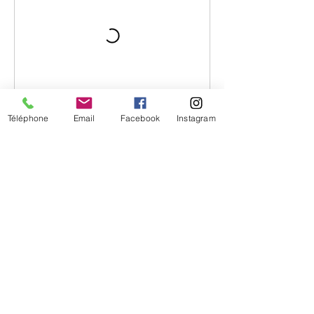
Téléphone
Email
Facebook
Instagram
Coordonnées
9 bis Av. Général Guillaut, Thuir, France
+33782259389
aurelierelaxetsens@gmail.com
Mentions légales
Vos données personnelles (RGPD)
Politique de confidentialité