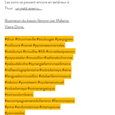
Les soins se passent encore en extérieur à 
Thuir : 
un petit aperçu...
Illustration du bassin féminin par Mélanie 
Vieira Dona
.
#thuir
#thuirmaville
#toulouges
#perpignan
#collioure
#canet
#pyreneesorientales
#catalunya
#trouillas
#66
#vivredesapassion
#payscatalan
#roussillon
#sefairebichonner
#palaudelvidre
#synergiefemininea4mains
#reflexologieplantaire
#sobadamaya
#elne
#languedocroussillon
#atelierfémininsacré
#rebozo
#yonisteam
#cyclemenstruel
#sobadamaya
#soinenergetique
#soinscolombiens
#accompagnementdufeminin
#femininsacre
#pma
#endometriose
#menopause
#perinatalite