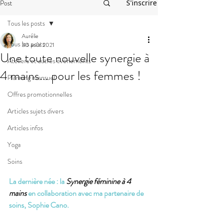
Post
S'inscrire
Tous les posts
Aurélie
Tous les posts
30 août 2021
Une toute nouvelle synergie à
Ateliers et autres événements
4 mains... pour les femmes !
Planning mensuel
Offres promotionnelles
Articles sujets divers
Articles infos
Yoga
Soins
La dernière née : la 
Synergie féminine à 4 
mains
 en collaboration avec ma partenaire de 
soins, Sophie Cano.