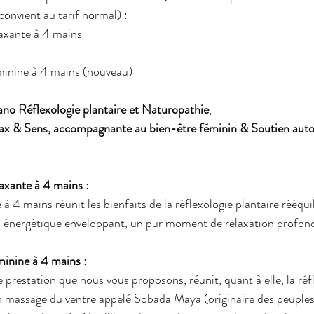
convient au tarif normal) :
laxante à 4 mains
minine à 4 mains (nouveau)
no Réflexologie plantaire et Naturopathie
,
ax & Sens, accompagnante au bien-être féminin & Soutien autou
laxante à 4 mains
 :
à 4 mains réunit les bienfaits de la réflexologie plantaire rééqui
n énergétique enveloppant, un pur moment de relaxation profon
minine à 4 mains
 :
 prestation que nous vous proposons, réunit, quant à elle, la réf
un massage du ventre appelé Sobada Maya (originaire des peuple