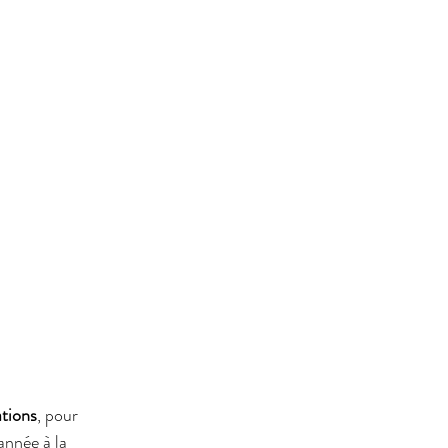
tions
, pour 
année à la 