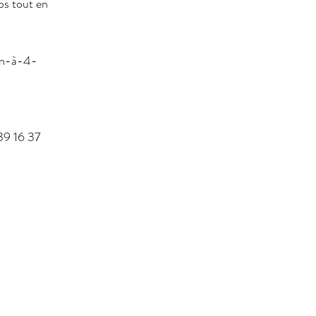
ps tout en 
in-à-4-
39 16 37 