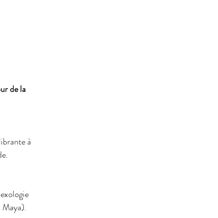
r de la 
librante à 
de.
lexologie 
s Maya).