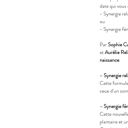
date qui vous 
- Synergie re
ou
- Synergie fé
Par 
Sophie Ca
et 
Aurélie Rel
naissance
.
~ 
Synergie re
Cette formule 
ceux d'un soi
~ 
Synergie fé
Cette nouvelle
plantaire et 