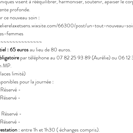
iques visent à rééquilibrer, harmoniser, soutenir, apaiser le cor
ente profonde.
ur ce nouveau soin :
relierelaxetsens.wixsite.com/66300/post/un-tout-nouveau-so
les-femmes
~~~~~~~~~~~~~~~
tiel : 65 euros
 au lieu de 80 euros.
ligatoire 
par téléphone au 07 82 25 93 89 (Aurélie) ou 06 12 
en MP.
aces limité)
ponibles pour la journée :
Réservé -
 Réservé -
 Réservé -
Réservé -
restation
 : entre 1h et 1h30 ( échanges compris).