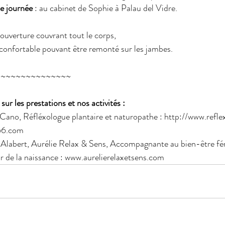
te journée
 : au cabinet de Sophie à Palau del Vidre.
ouverture couvrant tout le corps,
confortable pouvant être remonté sur les jambes.
~~~~~~~~~~~~~~~
sur les prestations et nos activités :
 Cano, Réfléxologue plantaire et naturopathe : 
http://www.refle
66.com
e Alabert, Aurélie Relax & Sens, Accompagnante au bien-être fé
 de la naissance : 
w
ww.aurelierelaxetsens.com