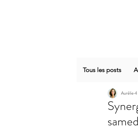
Tous les posts
A
Aurélie
4
Planning mensu
Synerg
samed
Articles sujets 