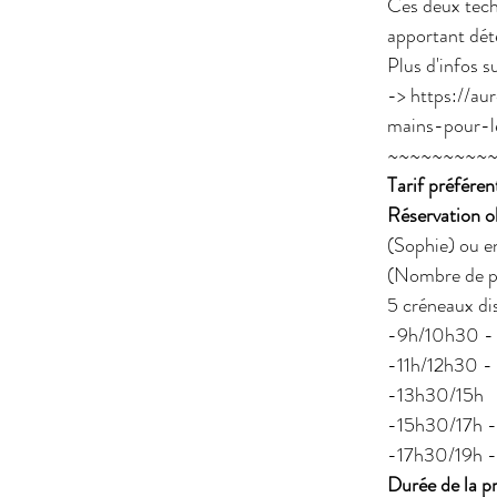
Ces deux techn
apportant dét
Plus d'infos s
-> 
https://au
mains-pour-
~~~~~~~~~
Tarif préféren
Réservation ob
(Sophie) ou 
(Nombre de pl
5 créneaux dis
-9h/10h30 - 
-11h/12h30 -
-13h30/15h
-15h30/17h -
-17h30/19h -
Durée de la p