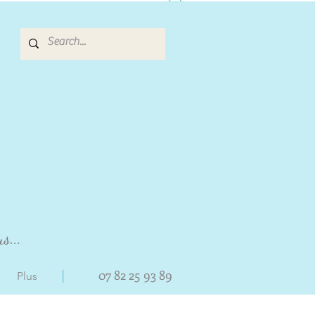
s...
|
07 82 25 93 89
Plus