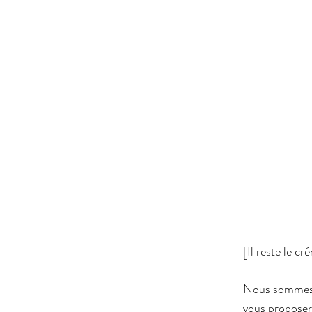
[Il reste le c
Nous sommes h
vous proposer 