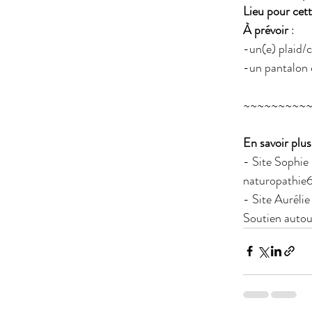
Lieu pour cet
À prévoir
 :
-un(e) plaid/c
-un pantalon 
~~~~~~~~~
En savoir plus 
- Site Sophie
naturopathie
- Site Auréli
Soutien autour