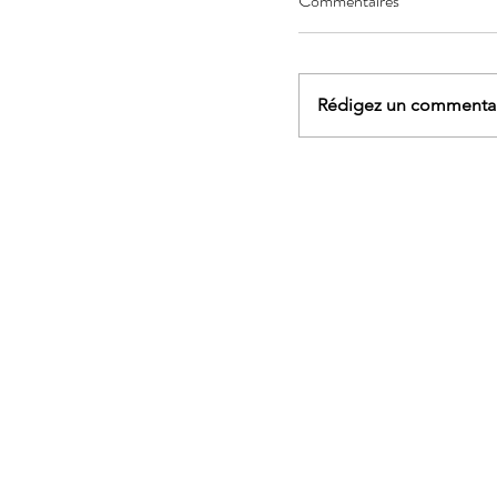
Commentaires
Rédigez un commentair
AGENDA - Sophrologi
marche et yoga, rand