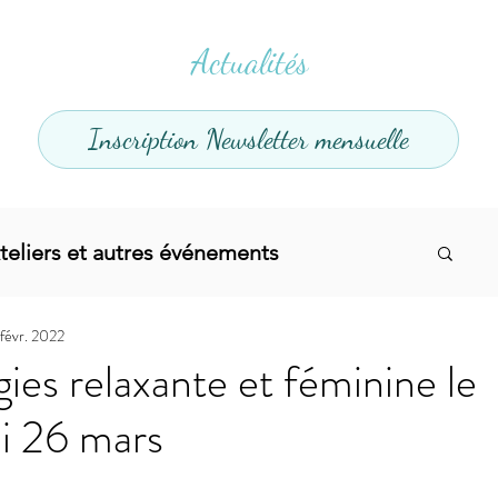
Actualités
Inscription Newsletter mensuelle
teliers et autres événements
 févr. 2022
el
Offres promotionnelles
ies relaxante et féminine le
i 26 mars
divers
Articles infos
Yoga
Soins