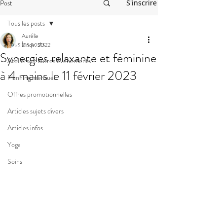
Post
S'inscrire
Tous les posts
Aurélie
Tous les posts
2 nov. 2022
Synergies relaxante et féminine
Ateliers et autres événements
à 4 mains le 11 février 2023
Planning mensuel
Offres promotionnelles
Articles sujets divers
Articles infos
Yoga
Soins