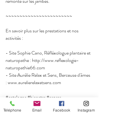
remonté sur les jambes.
~~~~~~~~~~~~~~~~~~~~~~~~
En savoir plus sur les prestations et nos 
activités :
- Site Sophie Cano, Réfléxologue plantaire et 
naturopathe : http://www.reflexologie-
naturopathie66.com
- Site Aurélie Relax et Sens, Berceuse d'âmes 
: www.aurelierelaxetsens.com
#catalogne
#bienetre
#aspres
#pyréneésorientales
#equilibrefeminin
Téléphone
Email
Facebook
Instagram
#tradition
#sobadamaya
#soinenergetique
#thuir
#prades
#relaxation
#thuirmaville
#synergierelaxante
#synergiefeminine
#reflexologieplantaire