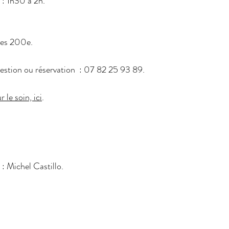
 : 1h30 à 2h.
ces 200e.
estion ou réservation  : 07 82 25 93 89.
r le soin, ici
.
: Michel Castillo.