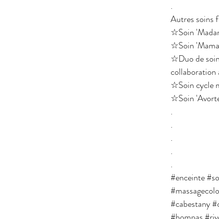
.
Autres soins f
☆Soin 'Madame
☆Soin 'Maman 
☆Duo de soins
collaboration 
☆Soin cycle m
☆Soin 'Avorte
.
.
.
.
.
#enceinte
#so
#massagecol
#cabestany
#
#bompas
#riv