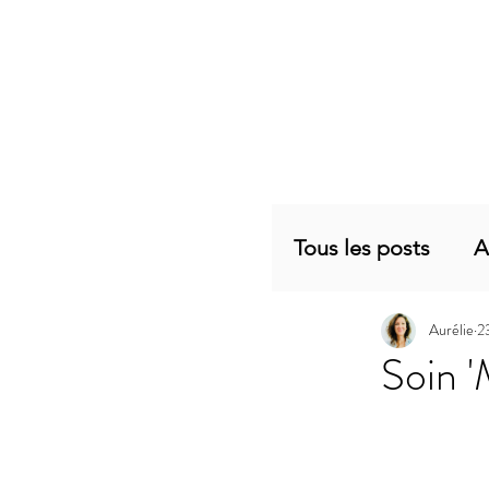
Tous les posts
A
Aurélie
2
Planning mensu
Soin 
Articles sujets 