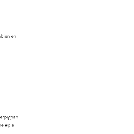
bien en 
erpignan
ne
#pia
s