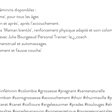
éminins disponibles :
', pour tous les âges 
et après', après l'accouchement.
 'Maman bientôt', renforcement physique adapté et soin colom
avec 
Julie Bourgeaud Personal Trainer: le_j_coach
 .
enstruel et automassages.
ment et fausse couche'.
inféminin
#colombie
#grossesse
#pregnant
#santenaturelle
ombien
#soinsgrossesse
#accouchement
#thuir
#thuirmaville
#p
ceret
#canet
#collioure
#argelessurmer
#prades
#toulouges
#el
esaltes
#vivredesapassion
#soinenergetique
#pyreneesorientale