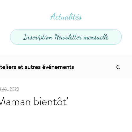
Actualités
Inscription Newsletter mensuelle
teliers et autres événements
3 déc. 2020
el
Offres promotionnelles
'Maman bientôt'
divers
Articles infos
Yoga
Soins