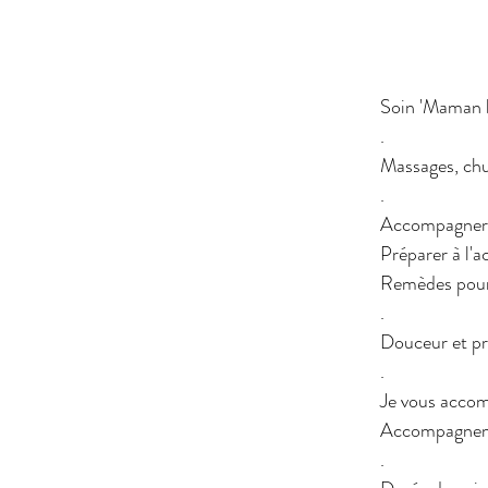
Soin 'Maman b
.
Massages, chum
.
Accompagner le
Préparer à l'a
Remèdes pour 
.
Douceur et p
.
Je vous accom
Accompagnemen
.