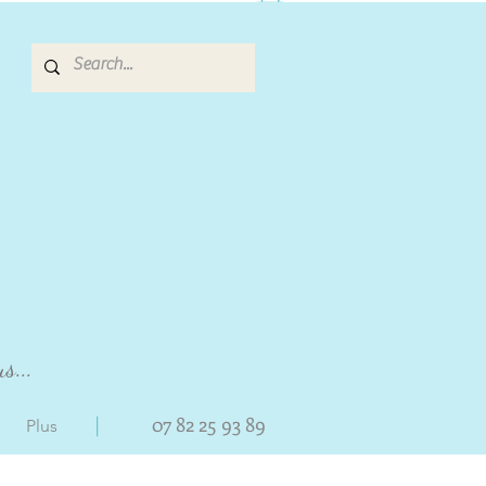
s...
|
07 82 25 93 89
Plus