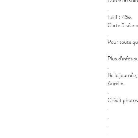
Durée du soin
.
Tarif : 45e.
Carte 5 séan
.
Pour toute qu
.
Plus d'infos su
.
Belle journée,
Aurélie.
.
Crédit photos 
.
.
.
.