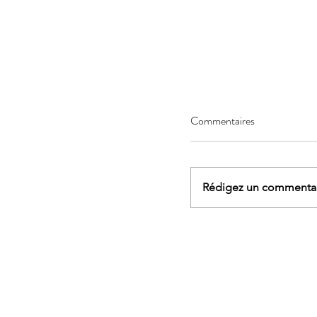
Commentaires
Rédigez un commentair
AGENDA - Sophrologi
marche et yoga, rand