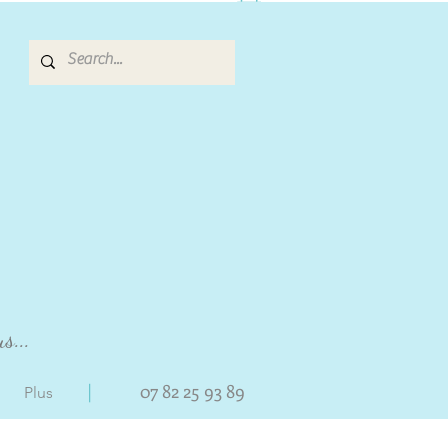
s...
|
07 82 25 93 89
Plus