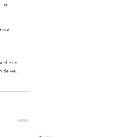
a-et-
ement
nelle en 
n de vie.
Voir tout