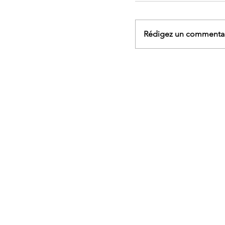
Rédigez un commentair
AGENDA - Sophrologi
marche et yoga, rand