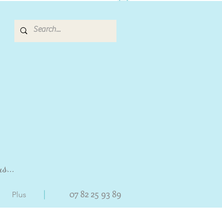
s...
|
07 82 25 93 89
Plus