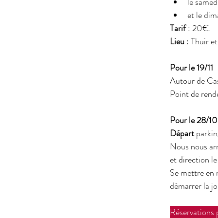
le samed
et le di
Tarif
 : 20€.
Lieu
 : Thuir e
Pour le 19/11
Autour de Cas
Point de rend
Pour le 28/10
Départ
 parki
Nous nous arr
et direction le
Se mettre en 
démarrer la jo
Réservations p