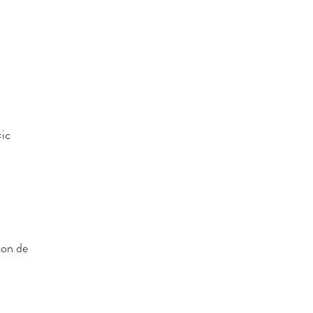
ic
çon de 