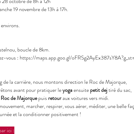
i 28 octobre de 8h à 12h 
manche 19 novembre de 13h à 17h.
t environs.
telnou, boucle de 8km. 
ez-vous : 
https://maps.app.goo.gl/oFRSg2AyEx387sY8A?g_st=
ng de la carrière, nous montons direction le Roc de Majorque,
êtons avant pour pratiquer le 
yoga
 ensuite 
petit dej
 tiré du sac,
 
Roc de Majorque
 puis 
retour
 aux voitures vers midi.
mouvement, marcher, respirer, vous aérer, méditer, une belle fa
urnée et la conditionner positivement !
ar ici :