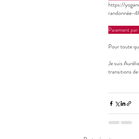
https://yogan
randonnée-4h-
Paiement par i
Pour toute qu
Je suis Aurél
transitions de 