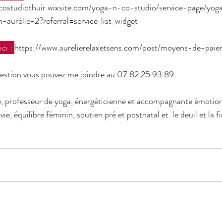
costudiothuir.wixsite.com/yoga-n-co-studio/service-page/yog
aurélie-2?referral=service_list_widget
ci : 
https://www.aurelierelaxetsens.com/post/moyens-de-pai
estion vous pouvez me joindre au 07 82 25 93 89.
ie, professeur de yoga, énergéticienne et accompagnante émotion
vie, équilibre féminin, soutien pré et postnatal et  le deuil et la fi