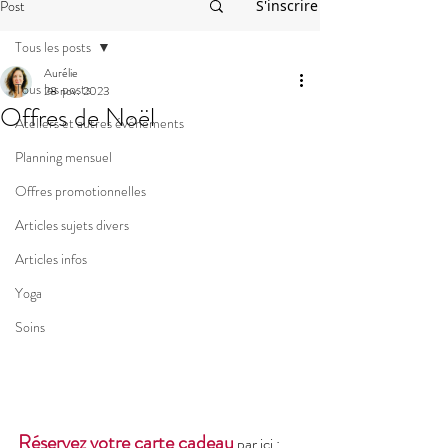
Post
S'inscrire
Tous les posts
Aurélie
Tous les posts
28 nov. 2023
Offres de Noël
Ateliers et autres événements
Planning mensuel
Offres promotionnelles
Articles sujets divers
Articles infos
Yoga
Soins
Réservez votre carte cadeau
 par ici : 