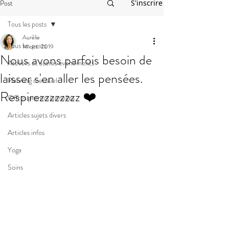
Post
S'inscrire
Tous les posts
Aurélie
Tous les posts
14 oct. 2019
Nous avons parfois besoin de
Ateliers et autres événements
laisser s'en aller les pensées.
Planning mensuel
Respirezzzzzzzz ❤️
Offres promotionnelles
Articles sujets divers
Articles infos
Yoga
Soins