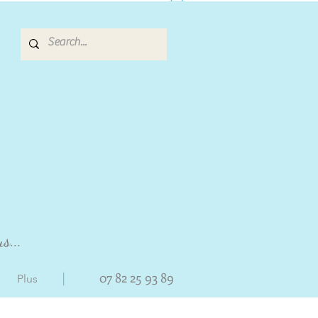
s...
|
07 82 25 93 89
Plus