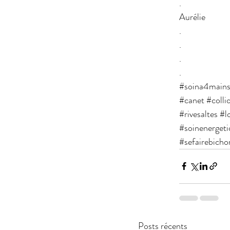
.
Aurélie 
.
.
.
.
#soina4main
#canet
#colli
#rivesaltes
#l
#soinenerget
#sefairebicho
Posts récents