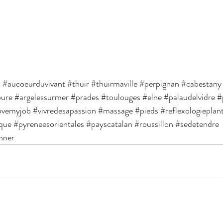
s
#aucoeurduvivant
#thuir
#thuirmaville
#perpignan
#cabestany
oure
#argelessurmer
#prades
#toulouges
#elne
#palaudelvidre
#
ovemyjob
#vivredesapassion
#massage
#pieds
#reflexologieplant
ique
#pyreneesorientales
#payscatalan
#roussillon
#sedetendre
nner