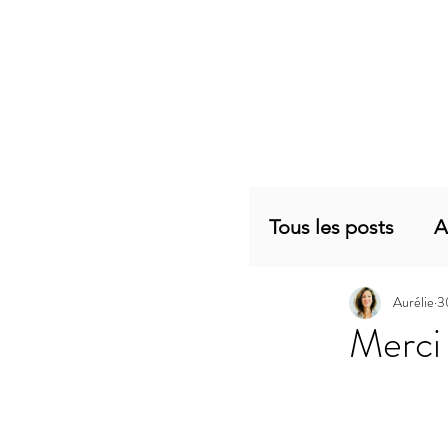
Tous les posts
A
Aurélie
3
Planning mensu
Merci
Articles sujets 