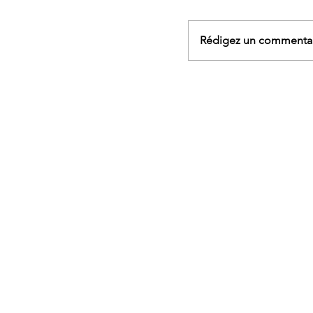
Rédigez un commentair
AGENDA - Sophrologi
marche et yoga, rand