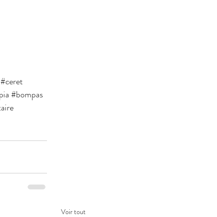
#ceret
pia
#bompas
aire
Voir tout