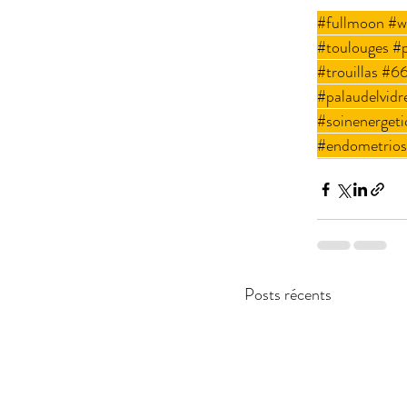
#fullmoon
#w
#toulouges
#p
#trouillas
#6
#palaudelvidr
#soinenerget
#endometrios
Posts récents