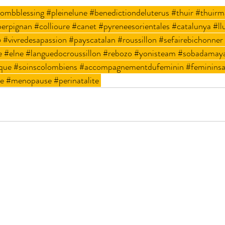
ombblessing
#pleinelune
#benedictiondeluterus
#thuir
#thuirma
erpignan
#collioure
#canet
#pyreneesorientales
#catalunya
#ll
6
#vivredesapassion
#payscatalan
#roussillon
#sefairebichonner
e
#elne
#languedocroussillon
#rebozo
#yonisteam
#sobadamay
ique
#soinscolombiens
#accompagnementdufeminin
#femininsa
e
#menopause
#perinatalite