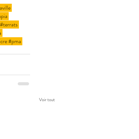
ville
upia
#terrats
a
cre
#pma
Voir tout