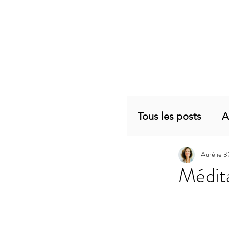
Tous les posts
A
Aurélie
30
Planning mensu
Médita
Articles sujets 