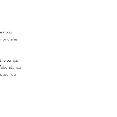
h
de nous 
 mondiales 
t le temps 
l’abondance 
autour du 