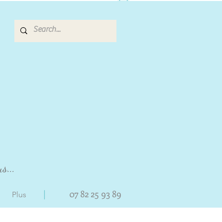
s...
|
07 82 25 93 89
Plus