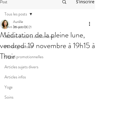
Post
S'inscrire
Tous les posts
Aurélie
Tous les posts
26 oct. 2021
Méditation de la pleine lune,
Ateliers et autres événements
vendredi 19 novembre à 19h15 à
Planning mensuel
Thuir
Offres promotionnelles
Articles sujets divers
Articles infos
Yoga
Soins