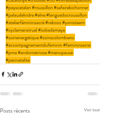
#payscatalan
#roussillon
#sefairebichonner
#palaudelvidre
#elne
#languedocroussillon
#atelierfémininsacré
#rebozo
#yonisteam
#cyclemenstruel
#sobadamaya
#soinenergetique
#soinscolombiens
#accompagnementdufeminin
#femininsacre
#pma
#endometriose
#menopause
#perinatalite
Posts récents
Voir tout