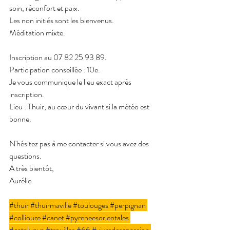
soin, réconfort et paix.
Les non initiés sont les bienvenus.
Méditation mixte.
Inscription au 07 82 25 93 89.
Participation conseillée : 10e.
Je vous communique le lieu exact après 
inscription.
Lieu : Thuir, au cœur du vivant si la météo est 
bonne.
N'hésitez pas à me contacter si vous avez des 
questions.
A très bientôt,
Aurélie.
#thuir
#thuirmaville
#toulouges
#perpignan
#collioure
#canet
#pyreneesorientales
#catalunya
#trouillas
#66
#vivredesapassion