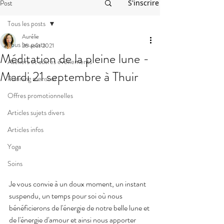
Post
S'inscrire
Tous les posts
Aurélie
Tous les posts
26 août 2021
Méditation de la pleine lune -
Ateliers et autres événements
Mardi 21 septembre à Thuir
Planning mensuel
Offres promotionnelles
Articles sujets divers
Articles infos
Yoga
Soins
Je vous convie à un doux moment, un instant 
suspendu, un temps pour soi où nous 
bénéficierons de l'énergie de notre belle lune et 
de l'énergie d'amour et ainsi nous apporter 