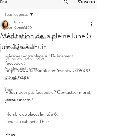
Post
S'inscrire
Tous les posts
Aurélie
Tous les posts
19 mai 2020
Méditation de la pleine lune 5
Ateliers et autres événements
juin 19h à Thuir.
Planning mensuel
Réservez votre place sur l'événement 
Offres promotionnelles
facebook : 
Articles sujets divers
https://www.facebook.com/events/5719600
06749300/
Articles infos
Yoga
Vous n'avez pas facebook ? Contactez-moi et 
je vous inscris !
Soins
Nombre de places limité à 6.
Lieu : au cabinet à Thuir.
😊🌸