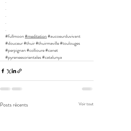
.
.
.
.
.
#fullmoon
#meditation
#aucoeurduvivant
#douceur
#thuir
#thuirmaville
#toulouges
#perpignan
#collioure
#canet
#pyreneesorientales
#catalunya
Posts récents
Voir tout