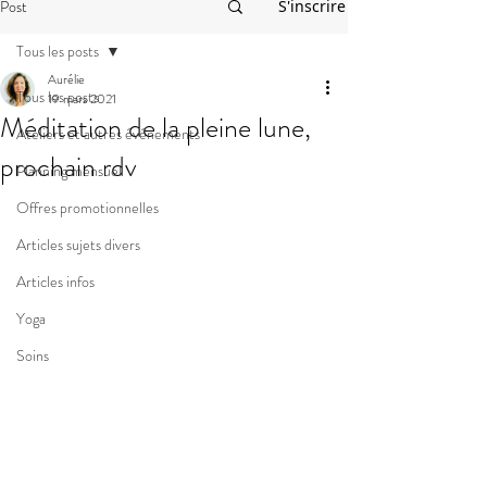
Post
S'inscrire
Tous les posts
Aurélie
Tous les posts
19 mars 2021
Méditation de la pleine lune,
Ateliers et autres événements
prochain rdv
Planning mensuel
Offres promotionnelles
Articles sujets divers
Articles infos
Yoga
Soins