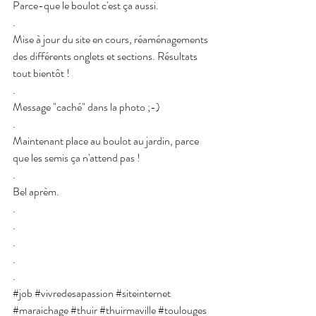
Parce-que le boulot c'est ça aussi.
.
Mise à jour du site en cours, réaménagements 
des différents onglets et sections. Résultats 
tout bientôt !
.
Message "caché" dans la photo ;-)
.
Maintenant place au boulot au jardin, parce 
que les semis ça n'attend pas ! 
.
Bel aprèm.
.
.
.
.
.
#job
#vivredesapassion
#siteinternet
#maraichage
#thuir
#thuirmaville
#toulouges