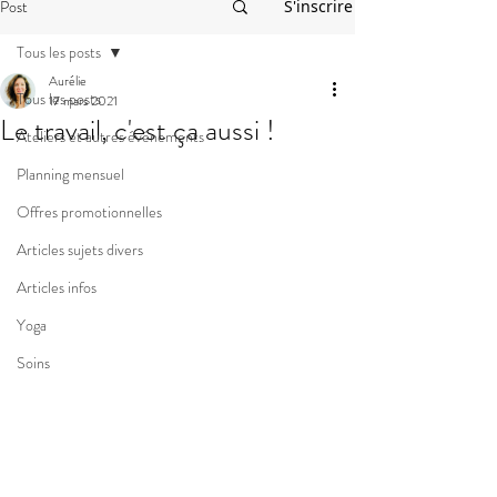
Post
S'inscrire
Tous les posts
Aurélie
Tous les posts
17 mars 2021
Le travail, c'est ça aussi !
Ateliers et autres événements
Planning mensuel
Offres promotionnelles
Articles sujets divers
Articles infos
Yoga
Soins