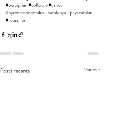
#perpignan
#collioure
#canet
#pyreneesorientales
#catalunya
#payscatalan
#roussillon
Posts récents
Voir tout