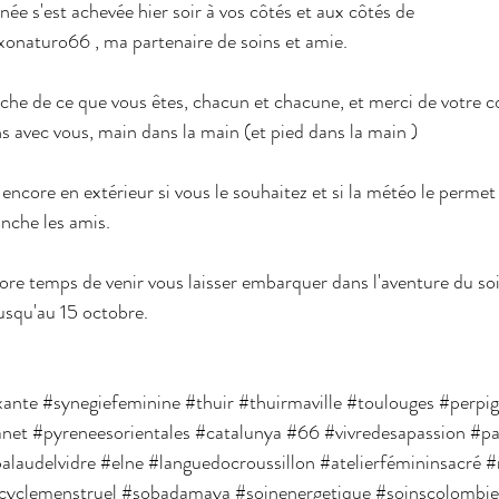
née s'est achevée hier soir à vos côtés et aux côtés de 
onaturo66 , ma partenaire de soins et amie.
iche de ce que vous êtes, chacun et chacune, et merci de votre c
 avec vous, main dans la main (et pied dans la main ) 
 encore en extérieur si vous le souhaitez et si la météo le permet
che les amis.
core temps de venir vous laisser embarquer dans l'aventure du so
jusqu'au 15 octobre.
xante
#synegiefeminine
#thuir
#thuirmaville
#toulouges
#perpi
anet
#pyreneesorientales
#catalunya
#66
#vivredesapassion
#pa
alaudelvidre
#elne
#languedocroussillon
#atelierfémininsacré
#
cyclemenstruel
#sobadamaya
#soinenergetique
#soinscolombi