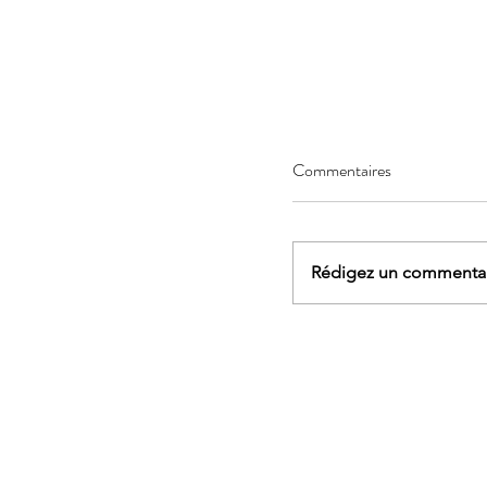
Commentaires
Rédigez un commentair
AGENDA - Sophrologi
marche et yoga, rand