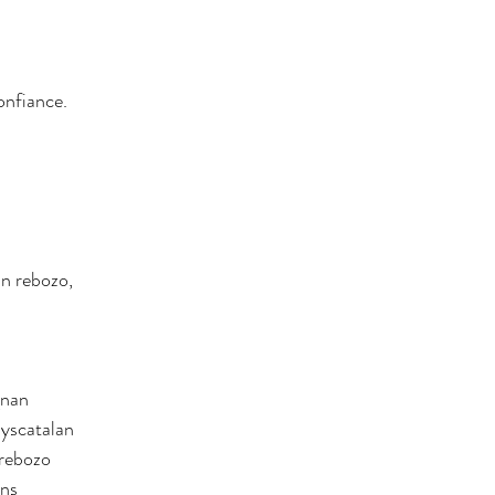
onfiance.
 
in rebozo, 
gnan
yscatalan
rebozo
ens