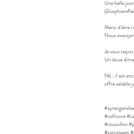
Une belle jour
@sophiereflex
Merci d'être r
Nous avançons
Je vous reçois
Un doux diman
Nb : il est en
offre valable 
#synergierela
#collioure
#c
#roussillon
#p
#yonisteam
#