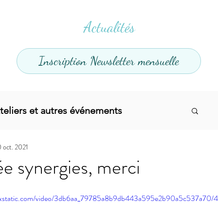
Actualités
Inscription Newsletter mensuelle
teliers et autres événements
0 oct. 2021
el
Offres promotionnelles
e synergies, merci
divers
Articles infos
Yoga
Soins
.wixstatic.com/video/3db6aa_79785a8b9db443a595e2b90a5c537a70/4