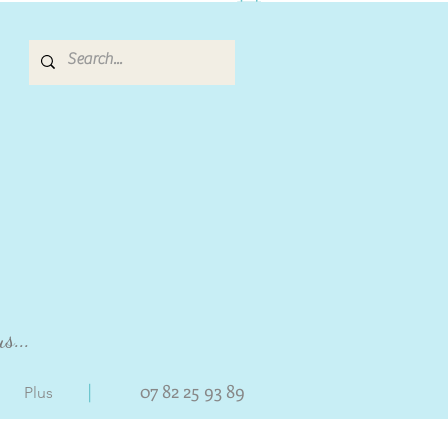
s...
|
07 82 25 93 89
Plus