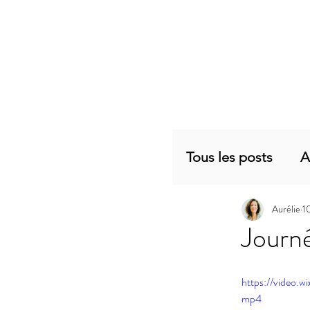
Tous les posts
A
Aurélie
1
Planning mensu
Journé
Articles sujets 
https://video
mp4