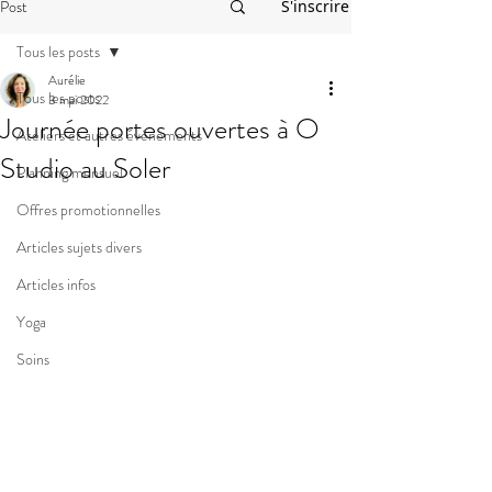
Post
S'inscrire
Tous les posts
Aurélie
Tous les posts
3 mai 2022
Journée portes ouvertes à O
Ateliers et autres événements
Studio au Soler
Planning mensuel
Offres promotionnelles
Articles sujets divers
Articles infos
Yoga
Soins