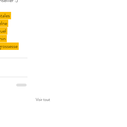
seiller :)
tales
elne
uel
nin
grossesse
Voir tout