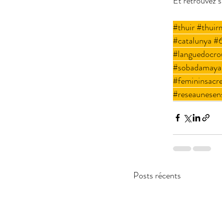
Et retrouvez s
#thuir
#thuirm
#catalunya
#
#languedocrou
#sobadamaya
#femininsacr
#reseaunesen
Posts récents