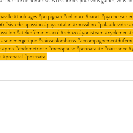
ur leur site de nombreuses ressources pour vous guider, vous con
aville
#toulouges
#perpignan
#collioure
#canet
#pyreneesorien
66
#vivredesapassion
#payscatalan
#roussillon
#palaudelvidre
#
ssillon
#atelierfémininsacré
#rebozo
#yonisteam
#cyclemenstr
#soinenergetique
#soinscolombiens
#accompagnementdufemi
e
#pma
#endometriose
#menopause
#perinatalite
#naissance
#
s
#prenatal
#postnatal