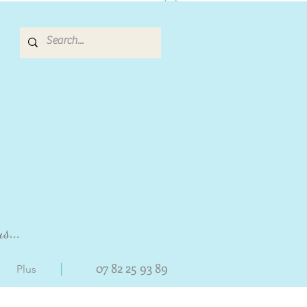
s...
|
07 82 25 93 89
Plus