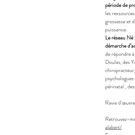
période de pr
les ressources
grossesse et 
puissance.
Le réseau Né 
démarche d’acc
de répondre à 
Doulas, des Y
chiropracteur
psychologues 
périnatal , de
Ravie d'œuvrer
Retrouvez-moi
alabert/