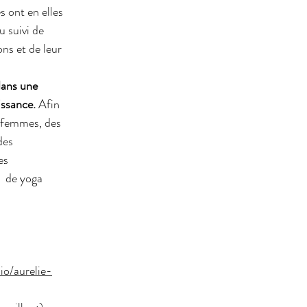
s ont en elles 
 suivi de 
ns et de leur 
dans une 
ssance. 
Afin 
s-femmes, des 
des 
es 
  de yoga 
io/aurelie-