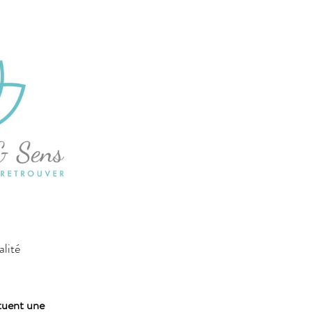
lité 
tuent une 