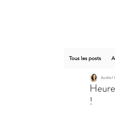
Tous les posts
A
Aurélie
1 
Planning mensu
Heure
!
Articles sujets 