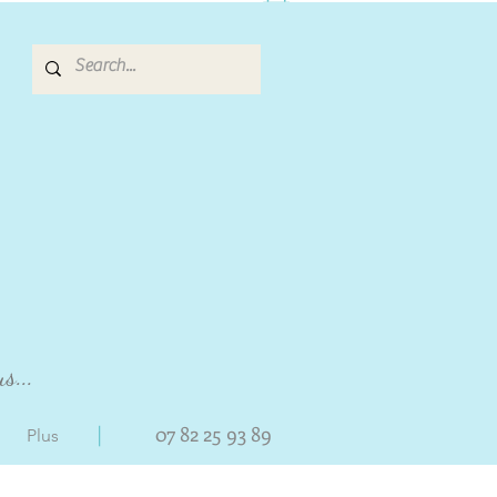
s...
|
07 82 25 93 89
Plus