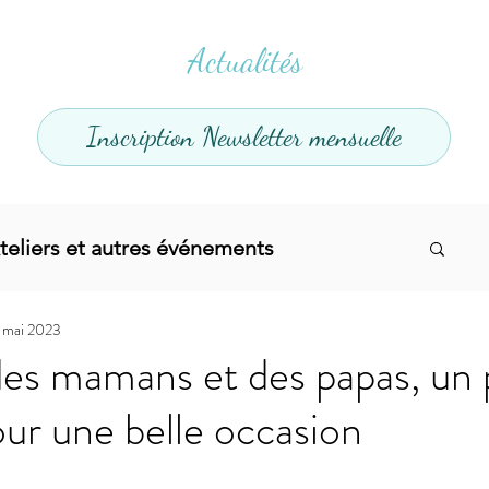
Actualités
Inscription Newsletter mensuelle
teliers et autres événements
1 mai 2023
el
Offres promotionnelles
es mamans et des papas, un 
our une belle occasion
divers
Articles infos
Yoga
Soins