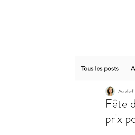
Tous les posts
A
Aurélie
1
Planning mensu
Fête d
prix p
Articles sujets 