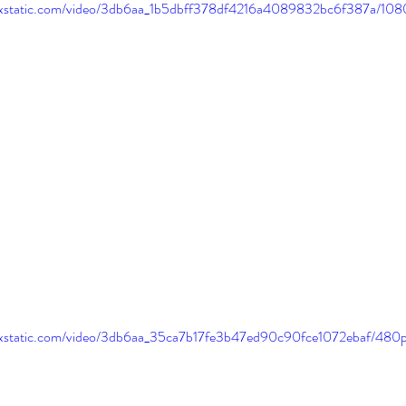
wixstatic.com/video/3db6aa_1b5dbff378df4216a4089832bc6f387a/108
wixstatic.com/video/3db6aa_35ca7b17fe3b47ed90c90fce1072ebaf/480