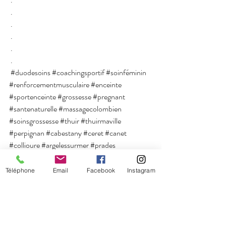
 .
 .
 .
 .
 .
#duodesoins
#coachingsportif
#soinféminin
#renforcementmusculaire
#enceinte
#sportenceinte
#grossesse
#pregnant
#santenaturelle
#massagecolombien
#soinsgrossesse
#thuir
#thuirmaville
#perpignan
#cabestany
#ceret
#canet
#collioure
#argelessurmer
#prades
#toulouges
#elne
#rivesaltes
#vivredesapassion
#soinenergetique
Téléphone
Email
Facebook
Instagram
#pyreneesorientales
#payscatalan
#roussillon
#sefairebichonner