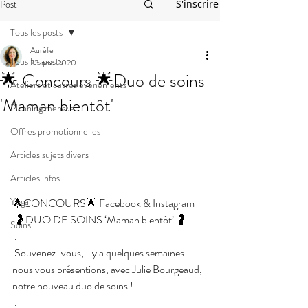
Post
S'inscrire
Tous les posts
Aurélie
Tous les posts
23 nov. 2020
🌟 Concours 🌟Duo de soins
Ateliers et autres événements
'Maman bientôt'
Planning mensuel
Offres promotionnelles
Articles sujets divers
Articles infos
Yoga
🌟CONCOURS🌟 Facebook & Instagram
 🤰DUO DE SOINS ‘Maman bientôt’ 🤰
Soins
 .
 Souvenez-vous, il y a quelques semaines 
nous vous présentions, avec Julie Bourgeaud, 
notre nouveau duo de soins !
 .