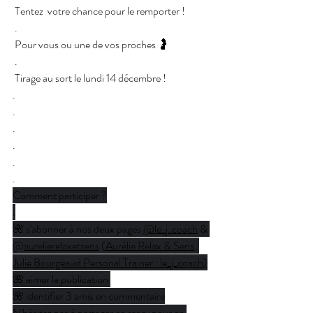
 Tentez  votre chance pour le remporter !
 .
 Pour vous ou une de vos proches 🤰
 .
 Tirage au sort le lundi 14 décembre !
.
.
.
.
.
.
Comment participer ?
.
🌺 s'abonner à nos deux pages 
@le_j_coach
 & 
@
aurelierelaxetsens
 (
Aurélie Relax & Sens
, 
Julie Bourgeaud Personal Trainer : le_j_coach
)
🌺 aimer la publication 
🌺 identifier 3 amis en commentaire
N'hésitez pas à partager en story pour en 