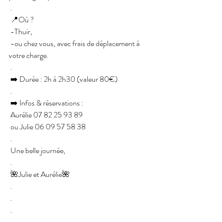
 .
 📍Où ?
 -Thuir,
 -ou chez vous, avec frais de déplacement à 
votre charge.
 .
 ➡️ Durée : 2h à 2h30 (valeur 80€)
 .
 ➡️ Infos & réservations :
 Aurélie 
07 82 25 93 89
 ou Julie 
06 09 57 58 38
 .
 Une belle journée,
 .
 🌺Julie et Aurélie🌺
 .
 .
 .
 .