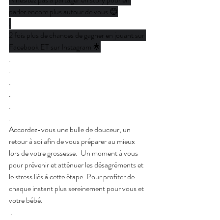
parler encore plus autour de vous 😊
.
2 fois plus de chances de gagner en jouant sur 
Facebook ET sur Instagram 🌟
.
.
.
.
.
.
Accordez-vous une bulle de douceur, un 
retour à soi afin de vous préparer au mieux 
lors de votre grossesse.  Un moment à vous 
pour prévenir et atténuer les désagréments et 
le stress liés à cette étape. Pour profiter de 
chaque instant plus sereinement pour vous et 
votre bébé.
 .