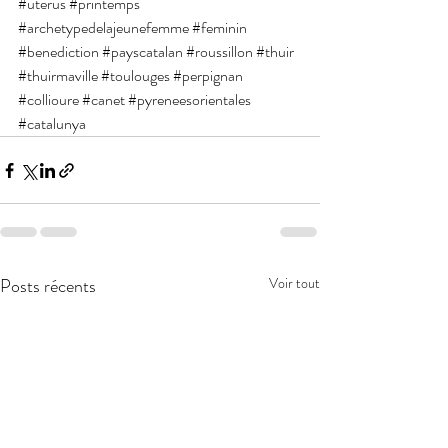
#uterus
#printemps
#archetypedelajeunefemme
#feminin
#benediction
#payscatalan
#roussillon
#thuir
#thuirmaville
#toulouges
#perpignan
#collioure
#canet
#pyreneesorientales
#catalunya
Posts récents
Voir tout