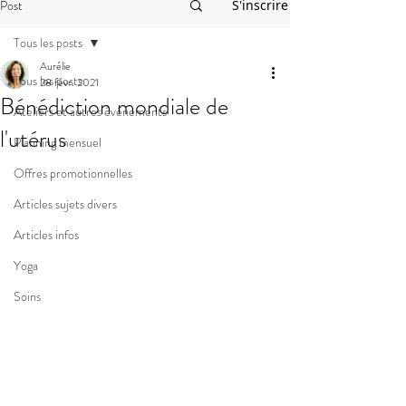
Post
S'inscrire
Tous les posts
Aurélie
Tous les posts
28 févr. 2021
Bénédiction mondiale de
Ateliers et autres événements
l'utérus
Planning mensuel
Offres promotionnelles
Articles sujets divers
Articles infos
Yoga
Soins