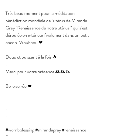
Très beau moment pour la méditation 
bénédiction mondiale de l'utérus de Miranda 
Gray "Renaissance de notre utérus " qui s'est 
déroulée en intérieur finalement dans un petit 
cocon. Wouhaou ❤
.
Doux et puissant à la fois 🌟
.
Merci pour votre présence 🙏🙏🙏
.
Belle soirée 💋
.
.
.
.
.
#wombblessing
#mirandagray
#renaissance