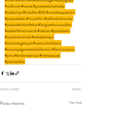
#collioure
#canet
#pyreneesorientales
#catalunya
#trouillas
#66
#vivredesapassion
#payscatalan
#roussillon
#sefairebichonner
#palaudelvidre
#elne
#languedocroussillon
#atelierfémininsacré
#rebozo
#yonisteam
#cyclemenstruel
#sobadamaya
#soinenergetique
#soinscolombiens
#accompagnementdufeminin
#femininsacre
#pma
#endometriose
#menopause
#perinatalite
Posts récents
Voir tout