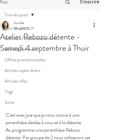
Post
S'inscrire
Tous les posts
Aurélie
Tous les posts
26 août 2021
Atelier Rebozo détente -
Ateliers et autres événements
Samedi 4 septembre à Thuir
Planning mensuel
Offres promotionnelles
Articles sujets divers
Articles infos
Yoga
Soins
C'est avec joie que je vous convie à une 
parenthèse dédiée à vous et à la détente.
Au programme une parenthèse Rebozo 
détente. Par groupe de 2 nous utiliserons cet 