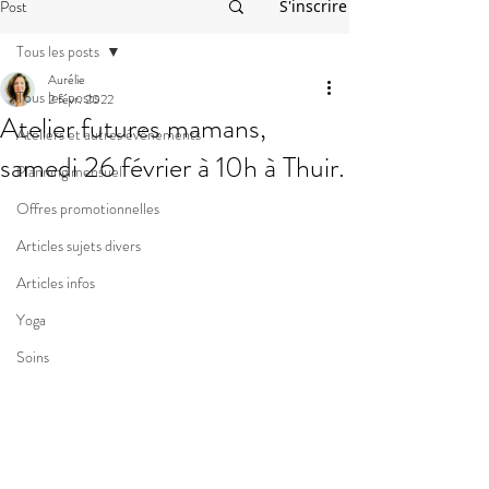
Post
S'inscrire
Tous les posts
Aurélie
Tous les posts
2 févr. 2022
Atelier futures mamans,
Ateliers et autres événements
samedi 26 février à 10h à Thuir.
Planning mensuel
Offres promotionnelles
Articles sujets divers
Articles infos
Yoga
Soins