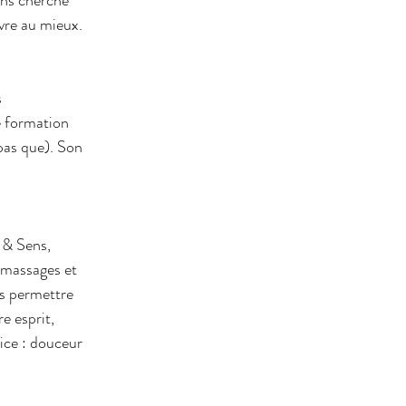
re au mieux. 
 
e formation 
pas que). Son 
 & Sens, 
 massages et 
us permettre 
e esprit, 
ice : douceur 