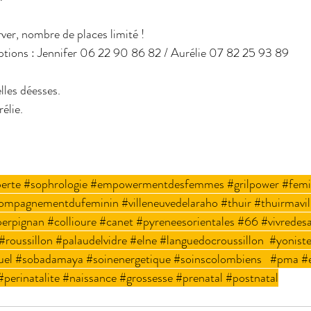
ver, nombre de places limité !
riptions : Jennifer 06 22 90 86 82 / Aurélie 07 82 25 93 89
lles déesses.
élie.
berte
#sophrologie
#empowermentdesfemmes
#grilpower
#femi
ompagnementdufeminin
#villeneuvedelaraho
#thuir
#thuirmavil
erpignan
#collioure
#canet
#pyreneesorientales
#66
#vivredes
#roussillon
#palaudelvidre
#elne
#languedocroussillon
#yonist
uel
#sobadamaya
#soinenergetique
#soinscolombiens
#pma
#
#perinatalite
#naissance
#grossesse
#prenatal
#postnatal