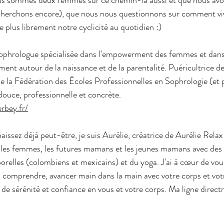
cherchons encore), que nous nous questionnons sur comment viv
vre plus librement notre cyclicité au quotidien :)
Sophrologue spécialisée dans l'empowerment des femmes et dans
nt autour de la naissance et de la parentalité. Puéricultrice d
e la Fédération des Écoles Professionnelles en Sophrologie (et 
douce, professionnelle et concrète.
erbey.fr/
ssez déjà peut-être, je suis Aurélie, créatrice de Aurélie Relax
les femmes, les futures mamans et les jeunes mamans avec des
orelles (colombiens et mexicains) et du yoga. J'ai à cœur de vo
 comprendre, avancer main dans la main avec votre corps et votr
 de sérénité et confiance en vous et votre corps. Ma ligne directr