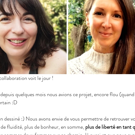
ollaboration voit le jour ! 
 depuis quelques mois nous avions ce projet, encore flou (quand
ertain :D
fin dessiné :) Nous avons envie de vous permettre de retrouver vo
s de fluidité, plus de bonheur, en somme, 
plus de liberté en tan
s sommes deux femmes sur ce chemin-là aussi et que nous avo