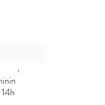
Connexion/Inscription
minin
à 14h