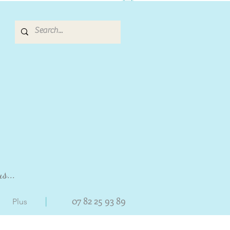
s...
|
07 82 25 93 89
Plus