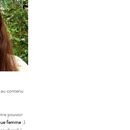
 au contenu 
tre pouvoir 
t que femme
 :) 
ns cherché 