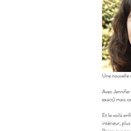
Une nouvelle c
Avec Jennifer
exact) mais c
Et le voilà en
intérieur, plu
Parce que nou