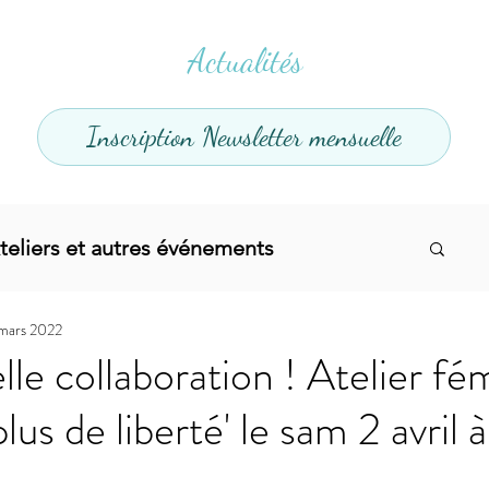
Actualités
Inscription Newsletter mensuelle
teliers et autres événements
 mars 2022
el
Offres promotionnelles
le collaboration ! Atelier fé
plus de liberté' le sam 2 avril 
divers
Articles infos
Yoga
Soins