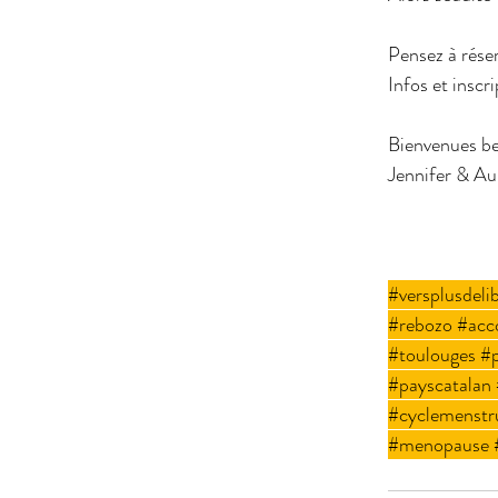
Pensez à réser
Infos et insc
Bienvenues be
Jennifer & Aur
#versplusdeli
#rebozo
#acc
#toulouges
#p
#payscatalan
#cyclemenstr
#menopause