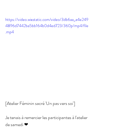
https://video.wixstatic.com/video/3db6aa_a4e249
4896d7442ba5bb164b0d4ed723/360p/mp4/file
.mp4
[Atelier Féminin sacré 'Un pas vers soi']
Je tenais à remercier les participantes à l'atelier 
de samedi ❤