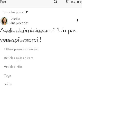
Post
S'inscrire
Tous les posts
Aurélie
Tous les posts
30 août 2021
Atelier Féminin sacré 'Un pas
Ateliers et autres événements
vers soi', merci !
Planning mensuel
Offres promotionnelles
Articles sujets divers
Articles infos
Yoga
Soins