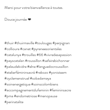
Merci pour votre bienveillance à toutes.
Douce journée 💋
#thuir
#thuirmaville
#toulouges
#perpignan
#collioure
#canet
#pyreneesorientales
#catalunya
#trouillas
#66
#vivredesapassion
#payscatalan
#roussillon
#sefairebichonner
#palaudelvidre
#elne
#languedocroussillon
#atelierfémininsacré
#rebozo
#yonisteam
#cyclemenstruel
#sobadamaya
#soinenergetique
#soinscolombiens
#accompagnementdufeminin
#femininsacre
#pma
#endometriose
#menopause
#perinatalite